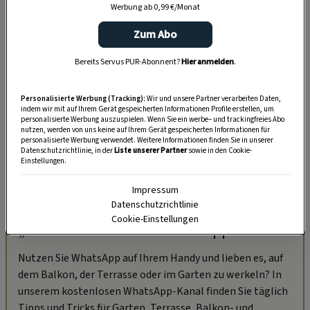
Bild: Mauritius Images
Werbung ab 0,99 €/Monat
Zum Abo
Bereits Servus PUR-Abonnent?
Hier anmelden
.
Personalisierte Werbung (Tracking):
Wir und unsere Partner verarbeiten Daten,
indem wir mit auf Ihrem Gerät gespeicherten Informationen Profile erstellen, um
personalisierte Werbung auszuspielen. Wenn Sie ein werbe– und trackingfreies Abo
nutzen, werden von uns keine auf Ihrem Gerät gespeicherten Informationen für
personalisierte Werbung verwendet. Weitere Informationen finden Sie in unserer
Datenschutzrichtlinie, in der
Liste unserer Partner
sowie in den Cookie-
Einstellungen.
Impressum
Datenschutzrichtlinie
Cookie-Einstellungen
„Servus Garten“ auf WhatsApp
Nutzen Sie WhatsApp auf Ihrem Handy und lieben es, auf
dem Balkon, der Terrasse oder im Garten zu werkeln? In
unserem kostenlosen WhatsApp-Kanal finden Sie täglich
Tipps und Tricks für Garten, Terrasse, Balkon- und