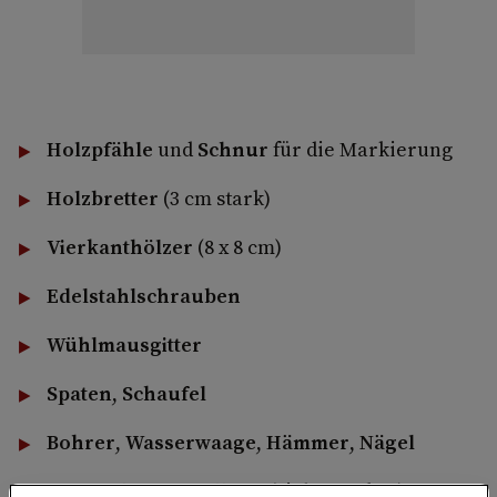
Holzpfähle
und
Schnur
für die Markierung
Holzbretter
(3 cm stark)
Vierkanthölzer
(8 x 8 cm)
Edelstahlschrauben
Wühlmausgitter
Spaten
,
Schaufel
Bohrer
,
Wasserwaage
,
Hämmer
,
Nägel
Material zur Befüllung
(siehe Punkt 4)