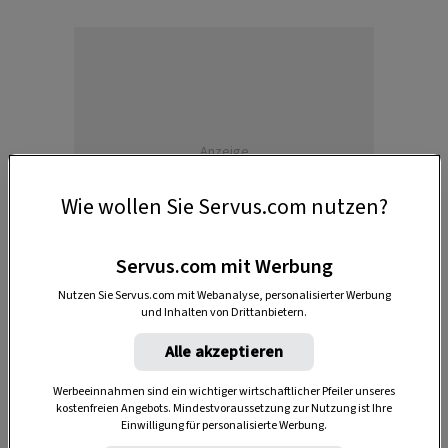
Anzeige
Wie wollen Sie Servus.com nutzen?
Servus.com mit Werbung
Nutzen Sie Servus.com mit Webanalyse, personalisierter Werbung
und Inhalten von Drittanbietern.
Alle akzeptieren
Das Germgebäck, das man schneckenförmig in
eine Form dreht, wird beim Tschebull nach altem
Werbeeinnahmen sind ein wichtiger wirtschaftlicher Pfeiler unseres
kostenfreien Angebots. Mindestvoraussetzung zur Nutzung ist Ihre
Familienrezept von Willi Tschemernjak
Einwilligung für personalisierte Werbung.
gebacken. Und das ohne Loch in der Mitte, denn