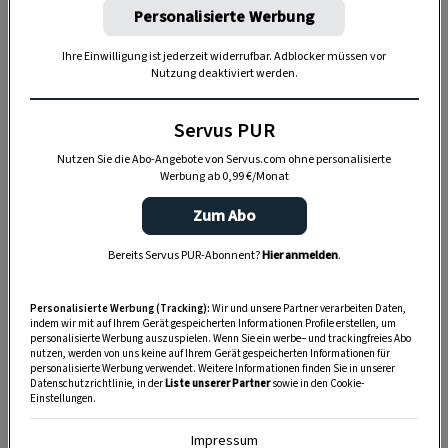
Personalisierte Werbung
„ein echter Reinling kommt nicht aus einer
Gugelhupfform.“
Ihre Einwilligung ist jederzeit widerrufbar. Adblocker müssen vor
Nutzung deaktiviert werden.
Servus PUR
Nutzen Sie die Abo-Angebote von Servus.com ohne personalisierte
Werbung ab 0,99 €/Monat
Zum Abo
Bereits Servus PUR-Abonnent?
Hier anmelden
.
Personalisierte Werbung (Tracking):
Wir und unsere Partner verarbeiten Daten,
indem wir mit auf Ihrem Gerät gespeicherten Informationen Profile erstellen, um
personalisierte Werbung auszuspielen. Wenn Sie ein werbe– und trackingfreies Abo
nutzen, werden von uns keine auf Ihrem Gerät gespeicherten Informationen für
personalisierte Werbung verwendet. Weitere Informationen finden Sie in unserer
Datenschutzrichtlinie, in der
Liste unserer Partner
sowie in den Cookie-
Einstellungen.
Impressum