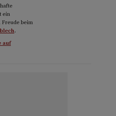
dhafte
 ein
l Freude beim
blech
.
 auf