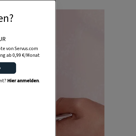
en?
UR
te von Servus.com
ng ab 0,99 €/Monat
o
ent?
Hier anmelden
.