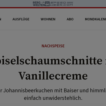
N
AUSFLÜGE
WOHNEN
ABO
MONDKALEN
NACHSPEISE
biselschaumschnitte 
Vanillecreme
ür Johannisbeerkuchen mit Baiser und himmli
einfach unwiderstehlich.