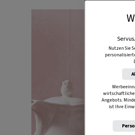
W
Servus
Nutzen Sie S
personalisier
A
Werbeeinna
wirtschaftliche
Angebots. Mind
ist Ihre Einw
Perso