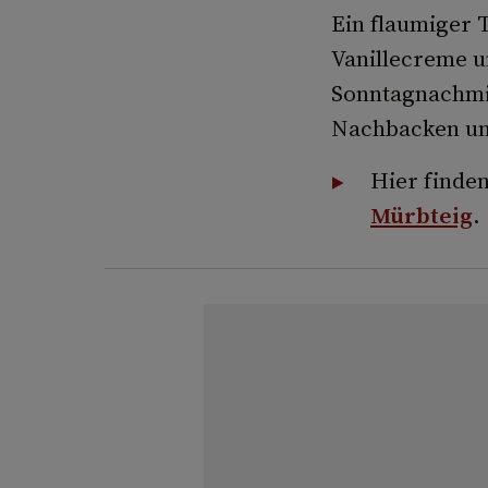
Ein flaumiger T
Vanillecreme u
Sonntagnachmit
Nachbacken un
Hier finden
Mürbteig
.