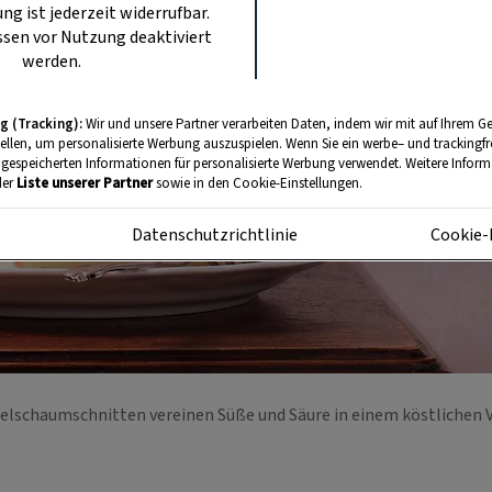
ung ist jederzeit widerrufbar.
sen vor Nutzung deaktiviert
werden.
g (Tracking):
Wir und unsere Partner verarbeiten Daten, indem wir mit auf Ihrem Ge
tellen, um personalisierte Werbung auszuspielen. Wenn Sie ein werbe– und trackingf
 gespeicherten Informationen für personalisierte Werbung verwendet. Weitere Informa
der
Liste unserer Partner
sowie in den Cookie-Einstellungen.
m
Datenschutzrichtlinie
Cookie-
selschaumschnitten vereinen Süße und Säure in einem köstlichen 