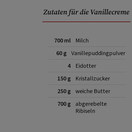
Zutaten für die Vanillecreme
700 ml
Milch
60 g
Vanillepuddingpulver
4
Eidotter
150 g
Kristallzucker
250 g
weiche Butter
700 g
abgerebelte
Ribiseln