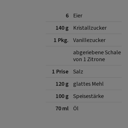
6
Eier
140 g
Kristallzucker
1 Pkg.
Vanillezucker
abgeriebene Schale
von 1 Zitrone
1 Prise
Salz
120 g
glattes Mehl
100 g
Speisestärke
70 ml
Öl