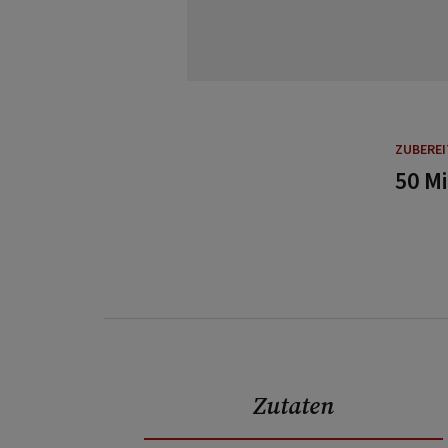
ZUBERE
50 M
Zutaten