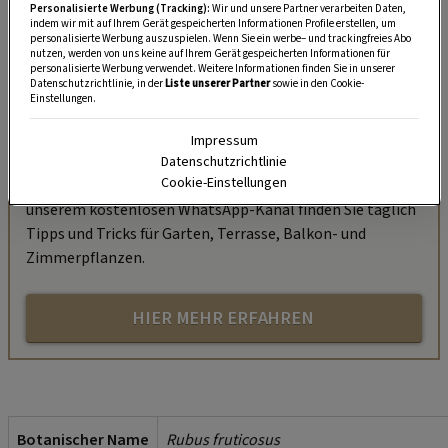
Personalisierte Werbung (Tracking):
Wir und unsere Partner verarbeiten Daten,
indem wir mit auf Ihrem Gerät gespeicherten Informationen Profile erstellen, um
personalisierte Werbung auszuspielen. Wenn Sie ein werbe– und trackingfreies Abo
nutzen, werden von uns keine auf Ihrem Gerät gespeicherten Informationen für
personalisierte Werbung verwendet. Weitere Informationen finden Sie in unserer
Datenschutzrichtlinie, in der
Liste unserer Partner
sowie in den Cookie-
Einstellungen.
„Servus Garten“ auf WhatsApp
Impressum
Nutzen Sie WhatsApp auf Ihrem Handy und lieben es, auf
Datenschutzrichtlinie
Cookie-Einstellungen
dem Balkon, der Terrasse oder im Garten zu werkeln? In
unserem kostenlosen WhatsApp-Kanal finden Sie täglich
Tipps und Tricks für Garten, Terrasse, Balkon- und
Zimmerpflanzen.
HIER MEHR ERFAHREN
Botanischer Name
Rubus fruticosus