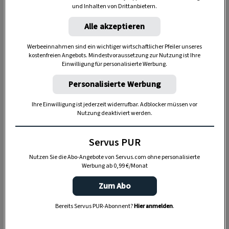
1. Brombeere im Kurzporträt
und Inhalten von Drittanbietern.
Alle akzeptieren
Die Brombeere gehört zu den
Rosengewächsen
und wächst in
ganz Mitteleuropa
– wild in
Werbeeinnahmen sind ein wichtiger wirtschaftlicher Pfeiler unseres
kostenfreien Angebots. Mindestvoraussetzung zur Nutzung ist Ihre
Hecken und Waldrändern, kultiviert im
Einwilligung für personalisierte Werbung.
Hausgarten. Ihre regionalen Namen verraten,
Personalisierte Werbung
wie tief sie im Alltag verwurzelt ist: Am
Wörthersee kennt man sie als
Murn
, in
Ihre Einwilligung ist jederzeit widerrufbar. Adblocker müssen vor
Nutzung deaktiviert werden.
Oberösterreich als
Bromba
, im Pinzgau als
Brombee
.
Servus PUR
Nutzen Sie die Abo-Angebote von Servus.com ohne personalisierte
Werbung ab 0,99 €/Monat
Zum Abo
Bereits Servus PUR-Abonnent?
Hier anmelden
.