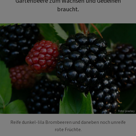
Gartenbeere zum Wachsen und Gedeihen
braucht.
Foto: pixabay
Reife dunkel-lila Brombeeren und daneben noch unreife
rote Früchte.