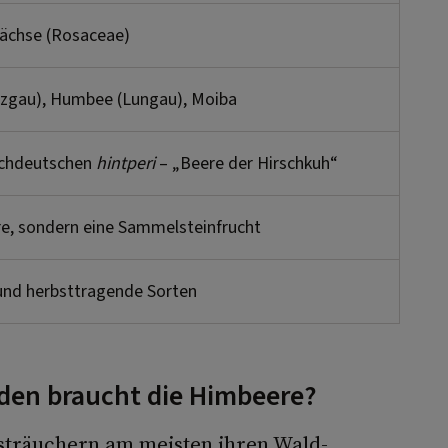
chse (Rosaceae)
nzgau), Humbee (Lungau), Moiba
chdeutschen
hintperi
– „Beere der Hirschkuh“
e, sondern eine Sammelsteinfrucht
nd herbsttragende Sorten
den braucht die Himbeere?
sträuchern am meisten ihren Wald-