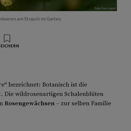
Foto: Franz Gerdl
mbeeren am Strauch im Garten.
PEICHERN
e“ bezeichnet: Botanisch ist die
t
. Die wildrosenartigen Schalenblüten
en
Rosengewächsen
– zur selben Familie