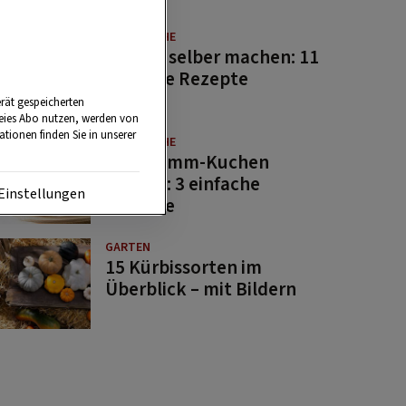
GUTE KÜCHE
Saucen selber machen: 11
beliebte Rezepte
rät gespeicherten
reies Abo nutzen, werden von
tionen finden Sie in unserer
GUTE KÜCHE
Osterlamm-Kuchen
backen: 3 einfache
Einstellungen
Rezepte
GARTEN
15 Kürbissorten im
Überblick – mit Bildern