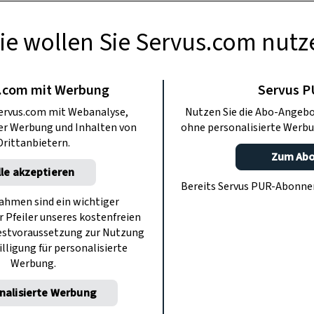
ie wollen Sie Servus.com nutz
GARTEN
pflanzen und
.com mit Werbung
Servus 
ervus.com mit Webanalyse,
Nutzen Sie die Abo-Angebo
as die beliebte
ter Werbung und Inhalten von
ohne personalisierte Werbu
Drittanbietern.
Zum Ab
wirklich braucht
lle akzeptieren
Bereits Servus PUR-Abonn
hmen sind ein wichtiger
r Pfeiler unseres kostenfreien
im Lungau Humbee – und überall in
estvoraussetzung zur Nutzung
ebt. Was die Himbeere wirklich braucht,
illigung für personalisierte
Werbung.
e reichlich ausfällt.
nalisierte Werbung