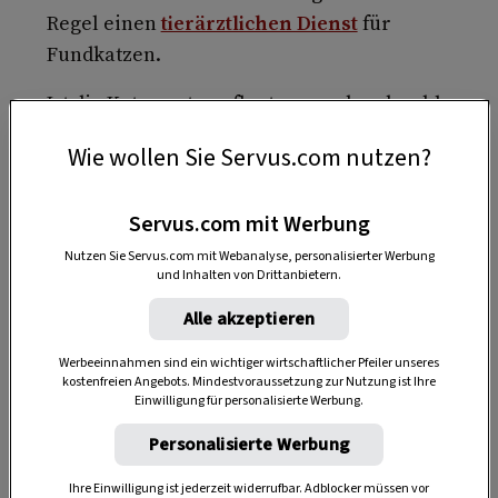
Regel einen
tierärztlichen Dienst
für
Fundkatzen.
Ist die Katze gut gepflegt, gesund und wohl­
genährt, müssen Sie nicht unmittelbar
Wie wollen Sie Servus.com nutzen?
reagieren. Man kann das Tier problemlos
noch eine Weile be­obachten und schauen, ob
Servus.com mit Werbung
es sich wirklich dauerhaft in der Umgebung
niederlässt.
Nutzen Sie Servus.com mit Webanalyse, personalisierter Werbung
und Inhalten von Drittanbietern.
Alle akzeptieren
Werbeeinnahmen sind ein wichtiger wirtschaftlicher Pfeiler unseres
kostenfreien Angebots. Mindestvoraussetzung zur Nutzung ist Ihre
Einwilligung für personalisierte Werbung.
Personalisierte Werbung
Ihre Einwilligung ist jederzeit widerrufbar. Adblocker müssen vor
Anzeige