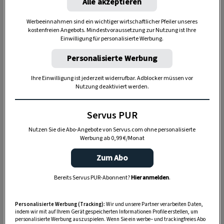
Alle akzeptieren
Werbeeinnahmen sind ein wichtiger wirtschaftlicher Pfeiler unseres
kostenfreien Angebots. Mindestvoraussetzung zur Nutzung ist Ihre
Einwilligung für personalisierte Werbung.
Personalisierte Werbung
Ihre Einwilligung ist jederzeit widerrufbar. Adblocker müssen vor
Nutzung deaktiviert werden.
„Servus Garten“ auf WhatsApp
Servus PUR
Nutzen Sie die Abo-Angebote von Servus.com ohne personalisierte
Nutzen Sie WhatsApp auf Ihrem Handy und lieben es, auf
Werbung ab 0,99 €/Monat
dem Balkon, der Terrasse oder im Garten zu werkeln? In
unserem kostenlosen WhatsApp-Kanal finden Sie täglich
Zum Abo
Tipps und Tricks für Garten, Terrasse, Balkon- und
Bereits Servus PUR-Abonnent?
Hier anmelden
.
Zimmerpflanzen.
Personalisierte Werbung (Tracking):
Wir und unsere Partner verarbeiten Daten,
HIER MEHR ERFAHREN
indem wir mit auf Ihrem Gerät gespeicherten Informationen Profile erstellen, um
personalisierte Werbung auszuspielen. Wenn Sie ein werbe– und trackingfreies Abo