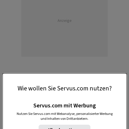
Anzeige
Wie wollen Sie Servus.com nutzen?
1. Vorarlberg
Hohentwiel Schifffahrten – Bodensee
Servus.com mit Werbung
Nutzen Sie Servus.com mit Webanalyse, personalisierter Werbung
und Inhalten von Drittanbietern.