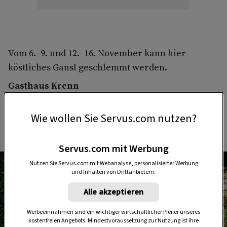
Vom 6.–9. und 12.–16. November kann hier
köstliches Gansl geschlemmt werden.
Gasthaus Krenn
Pürgg 11, 8951 Stainach-Pürgg
Tel.:
+43 3682 22274
Wie wollen Sie Servus.com nutzen?
www.gasthauskrenn-puergg.at
Servus.com mit Werbung
Nutzen Sie Servus.com mit Webanalyse, personalisierter Werbung
und Inhalten von Drittanbietern.
Alle akzeptieren
Werbeeinnahmen sind ein wichtiger wirtschaftlicher Pfeiler unseres
kostenfreien Angebots. Mindestvoraussetzung zur Nutzung ist Ihre