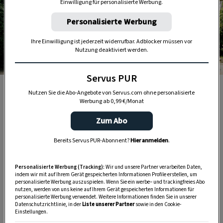
Einwilligung für personalisierte Werbung.
Personalisierte Werbung
Ihre Einwilligung ist jederzeit widerrufbar. Adblocker müssen vor
Nutzung deaktiviert werden.
Foto: Thomas Gruber
Servus PUR
Das Haus Pürgg Nr. 11 wurde 1510 erstmals urkundlich
Nutzen Sie die Abo-Angebote von Servus.com ohne personalisierte
erwähnt.
Werbung ab 0,99 €/Monat
Zum Abo
2. Stockerwirt
Bereits Servus PUR-Abonnent?
Hier anmelden
.
Mitten im Wienerwald speist man hier in ebenso
Personalisierte Werbung (Tracking):
Wir und unsere Partner verarbeiten Daten,
gediegenem wie gemütlichem
indem wir mit auf Ihrem Gerät gespeicherten Informationen Profile erstellen, um
personalisierte Werbung auszuspielen. Wenn Sie ein werbe– und trackingfreies Abo
Landgasthofambiente. Aus der Küche kommt ein
nutzen, werden von uns keine auf Ihrem Gerät gespeicherten Informationen für
personalisierte Werbung verwendet. Weitere Informationen finden Sie in unserer
Mix aus Tradition und Moderne, die Weidegänse
Datenschutzrichtlinie, in der
Liste unserer Partner
sowie in den Cookie-
Einstellungen.
kommen aus dem Most- und dem Waldviertel.