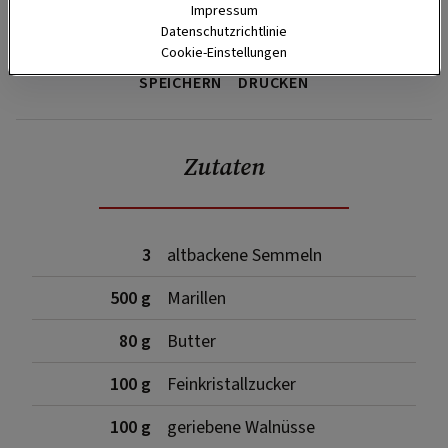
Impressum
Datenschutzrichtlinie
Cookie-Einstellungen
SPEICHERN
DRUCKEN
Zutaten
3
altbackene Semmeln
500 g
Marillen
80 g
Butter
100 g
Feinkristallzucker
100 g
geriebene Walnüsse