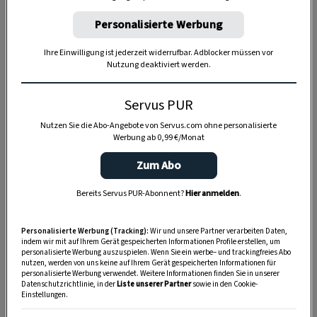
Personalisierte Werbung
Ihre Einwilligung ist jederzeit widerrufbar. Adblocker müssen vor
Nutzung deaktiviert werden.
Anzeige
Servus PUR
Nutzen Sie die Abo-Angebote von Servus.com ohne personalisierte
Werbung ab 0,99 €/Monat
Zum Abo
Bereits Servus PUR-Abonnent?
Hier anmelden
.
Personalisierte Werbung (Tracking):
Wir und unsere Partner verarbeiten Daten,
indem wir mit auf Ihrem Gerät gespeicherten Informationen Profile erstellen, um
personalisierte Werbung auszuspielen. Wenn Sie ein werbe– und trackingfreies Abo
nutzen, werden von uns keine auf Ihrem Gerät gespeicherten Informationen für
personalisierte Werbung verwendet. Weitere Informationen finden Sie in unserer
Datenschutzrichtlinie, in der
Liste unserer Partner
sowie in den Cookie-
Einstellungen.