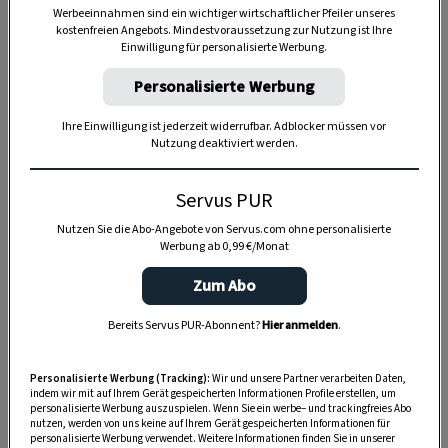
Werbeeinnahmen sind ein wichtiger wirtschaftlicher Pfeiler unseres
kostenfreien Angebots. Mindestvoraussetzung zur Nutzung ist Ihre
Einwilligung für personalisierte Werbung.
Personalisierte Werbung
Anzeige
Ihre Einwilligung ist jederzeit widerrufbar. Adblocker müssen vor
Nutzung deaktiviert werden.
Servus PUR
Nutzen Sie die Abo-Angebote von Servus.com ohne personalisierte
Werbung ab 0,99 €/Monat
Zum Abo
Bereits Servus PUR-Abonnent?
Hier anmelden
.
Personalisierte Werbung (Tracking):
Wir und unsere Partner verarbeiten Daten,
indem wir mit auf Ihrem Gerät gespeicherten Informationen Profile erstellen, um
personalisierte Werbung auszuspielen. Wenn Sie ein werbe– und trackingfreies Abo
nutzen, werden von uns keine auf Ihrem Gerät gespeicherten Informationen für
personalisierte Werbung verwendet. Weitere Informationen finden Sie in unserer