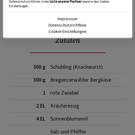
Datenschutzrichtlinie, in der
Liste unserer Partner
sowie in den Cookie-
Einstellungen.
SPEICHERN
DRUCKEN
Impressum
Datenschutzrichtlinie
Cookie-Einstellungen
Zutaten
300 g
Schübling (Knackwurst)
300 g
Bregenzerwälder Bergkäse
1
rote Zwiebel
2 EL
Kräuteressig
4 EL
Sonnenblumenöl
Salz und Pfeffer