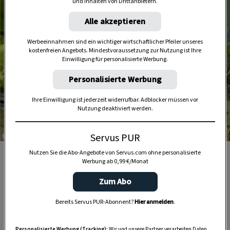
und Inhalten von Drittanbietern.
Alle akzeptieren
Werbeeinnahmen sind ein wichtiger wirtschaftlicher Pfeiler unseres
kostenfreien Angebots. Mindestvoraussetzung zur Nutzung ist Ihre
Einwilligung für personalisierte Werbung.
Personalisierte Werbung
Ihre Einwilligung ist jederzeit widerrufbar. Adblocker müssen vor
Nutzung deaktiviert werden.
Foto: Ursula Bahr
Servus PUR
Nutzen Sie die Abo-Angebote von Servus.com ohne personalisierte
Wenn zu Maria Lichtmess die Christbäume aus dem Haus
Werbung ab 0,99 €/Monat
kommen, werden deren Spitzen abgeschnitten, entnadelt
Zum Abo
und zu „Muas-Sprudlern“ geschnitzt
Bereits Servus PUR-Abonnent?
Hier anmelden
.
Personalisierte Werbung (Tracking):
Wir und unsere Partner verarbeiten Daten,