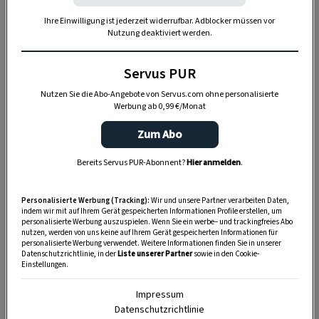
täglich neu aufgezogen werden, sonst bleibt am
Traunsee
sprichwörtlich die Zeit stehen. „Früher
Ihre Einwilligung ist jederzeit widerrufbar. Adblocker müssen vor
Nutzung deaktiviert werden.
hat das der Vater gemacht, jetzt führ’ ich es fort“,
erzählt er mit einem stolzen Lächeln im Gesicht.
Servus PUR
Sein weibliches Pendant findet sich indes in
Nutzen Sie die Abo-Angebote von Servus.com ohne personalisierte
Neukirchen. Hier stellt
Magdalena Melitta Moser
Werbung ab 0,99 €/Monat
gemeinsam mit ihrer Mutter unter anderem das
Zum Abo
erste Dirndl aus Hirschleder her. „Inspiriert von
der 80 Jahre alten Hirschledernen meines
Bereits Servus PUR-Abonnent?
Hier anmelden
.
Großvaters, die ich am Dachboden fand, fuhr ich
spontan zum Gerber meines Vertrauens und
Personalisierte Werbung (Tracking):
Wir und unsere Partner verarbeiten Daten,
indem wir mit auf Ihrem Gerät gespeicherten Informationen Profile erstellen, um
erstand heimisches Hirschleder und fertigte
personalisierte Werbung auszuspielen. Wenn Sie ein werbe– und trackingfreies Abo
nutzen, werden von uns keine auf Ihrem Gerät gespeicherten Informationen für
sofort mein erstes Hirschledernes Dirndl an“, ist
personalisierte Werbung verwendet. Weitere Informationen finden Sie in unserer
Datenschutzrichtlinie, in der
Liste unserer Partner
sowie in den Cookie-
auch sie sichtlich stolz. Das war der Startschuss
Einstellungen.
für ihr Unternehmen am Traunsee.
Impressum
Datenschutzrichtlinie