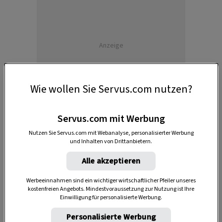
Anzeige
Wie wollen Sie Servus.com nutzen?
Servus.com mit Werbung
Nutzen Sie Servus.com mit Webanalyse, personalisierter Werbung
und Inhalten von Drittanbietern.
Die Zeit und das Handwerk
Alle akzeptieren
Die Reise durch das oberösterreichische
Salzkammergut startet bei Felix Mistelberger,
Werbeeinnahmen sind ein wichtiger wirtschaftlicher Pfeiler unseres
kostenfreien Angebots. Mindestvoraussetzung zur Nutzung ist Ihre
der sich bereits in zweiter Generation um die alte
Einwilligung für personalisierte Werbung.
Schlossuhr im
Schloss Ort
kümmert. Sie muss
Personalisierte Werbung