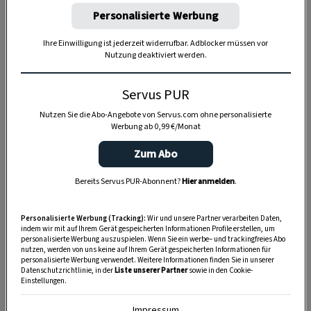
Personalisierte Werbung
Anzeige
Ihre Einwilligung ist jederzeit widerrufbar. Adblocker müssen vor
Nutzung deaktiviert werden.
Servus PUR
Nutzen Sie die Abo-Angebote von Servus.com ohne personalisierte
Werbung ab 0,99 €/Monat
Zum Abo
Bereits Servus PUR-Abonnent?
Hier anmelden
.
Personalisierte Werbung (Tracking):
Wir und unsere Partner verarbeiten Daten,
indem wir mit auf Ihrem Gerät gespeicherten Informationen Profile erstellen, um
personalisierte Werbung auszuspielen. Wenn Sie ein werbe– und trackingfreies Abo
nutzen, werden von uns keine auf Ihrem Gerät gespeicherten Informationen für
personalisierte Werbung verwendet. Weitere Informationen finden Sie in unserer
Datenschutzrichtlinie, in der
Liste unserer Partner
sowie in den Cookie-
Einstellungen.
SPEICHERN
DRUCKEN
Impressum