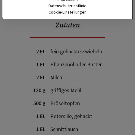
Datenschutzrichtlinie
Cookie-Einstellungen
Zutaten
2 EL
fein gehackte Zwiebeln
1 EL
Pflanzenöl oder Butter
2 EL
Milch
120 g
griffiges Mehl
500 g
Bröseltopfen
1 EL
Petersilie, gehackt
1 EL
Schnittlauch