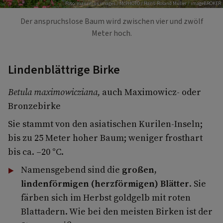
Foto: mauritius images / McPHOTO / Hans-Roland Müller / imageBROKER
Der anspruchslose Baum wird zwischen vier und zwölf
Meter hoch.
Lindenblättrige Birke
Betula maximowicziana,
auch Maximowicz- oder
Bronzebirke
Sie stammt von den asiatischen Kurilen-Inseln;
bis zu 25 Meter hoher Baum; weniger frosthart
bis ca. –20 °C.
Namensgebend sind die
großen,
lindenförmigen (herzförmigen) Blätter
. Sie
färben sich im Herbst goldgelb mit roten
Blattadern. Wie bei den meisten Birken ist der