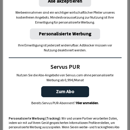
Alle akzeptieren
Nutzen Sie WhatsApp auf Ihrem Handy und lieben es, auf
dem Balkon, der Terrasse oder im Garten zu werkeln? In
Werbeeinnahmen sind ein wichtiger wirtschaftlicher Pfeiler unseres
unserem kostenlosen WhatsApp-Kanal finden Sie täglich
kostenfreien Angebots. Mindestvoraussetzung zur Nutzung ist Ihre
Tipps und Tricks für Garten, Terrasse, Balkon- und
Einwilligung für personalisierte Werbung.
Zimmerpflanzen.
Personalisierte Werbung
Ihre Einwilligung ist jederzeit widerrufbar. Adblocker müssen vor
HIER MEHR ERFAHREN
Nutzung deaktiviert werden.
Servus PUR
Sie stammt aus dem westlichen Himalaya
(Kaschmir bis Nepal); bis zu 20 Meter hoher
Nutzen Sie die Abo-Angebote von Servus.com ohne personalisierte
Werbung ab 0,99 €/Monat
Baum; frosthart bis etwa –35 °C.
Zum Abo
Doorenbos
ist ein niederländischer Klon, der
häufig unter der Bezeichnung
Betula
Bereits Servus PUR-Abonnent?
Hier anmelden
.
jacquemontii
im Handel zu finden ist. Die Rinde
schimmert
auffallend weiß
und rollt sich quer
Personalisierte Werbung (Tracking):
Wir und unsere Partner verarbeiten Daten,
indem wir mit auf Ihrem Gerät gespeicherten Informationen Profile erstellen, um
ab.
personalisierte Werbung auszuspielen. Wenn Sie ein werbe– und trackingfreies Abo