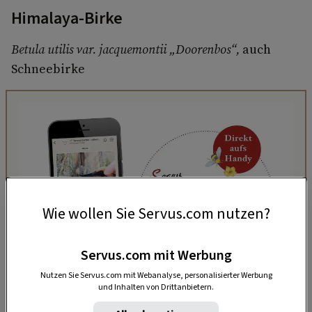
Himalaya-Birke
Betula utilis var. jacquemontii „Doorenbos“,
auch
Schneebirke
Wie wollen Sie Servus.com nutzen?
Servus.com mit Werbung
Nutzen Sie Servus.com mit Webanalyse, personalisierter Werbung
„Servus Garten“ auf WhatsApp
und Inhalten von Drittanbietern.