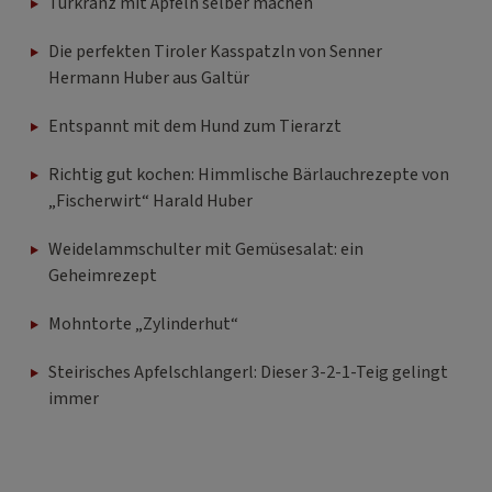
Türkranz mit Äpfeln selber machen
Die perfekten Tiroler Kasspatzln von Senner
Hermann Huber aus Galtür
Entspannt mit dem Hund zum Tierarzt
Richtig gut kochen: Himmlische Bärlauchrezepte von
„Fischerwirt“ Harald Huber
Weidelammschulter mit Gemüsesalat: ein
Geheimrezept
Mohntorte „Zylinderhut“
Steirisches Apfelschlangerl: Dieser 3-2-1-Teig gelingt
immer