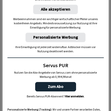
Alle akzeptieren
Werbeeinnahmen sind ein wichtiger wirtschaftlicher Pfeiler unseres
kostenfreien Angebots. Mindestvoraussetzung zur Nutzung ist Ihre
Einwilligung für personalisierte Werbung.
Um die Entstehung des
Kaiserschmarrns
ranken sich viele Legenden. In Ischl wird
Personalisierte Werbung
erzählt, dass
Kaiser Franz Joseph I.
bei einem
Ihre Einwilligung ist jederzeit widerrufbar. Adblocker müssen vor
Jagdausflug auf der Rettenbachalm von einem
Nutzung deaktiviert werden.
Gewitter überrascht wurde und Unterschlupf
in einer Hütte suchte. Als die Sennerin erfuhr,
Servus PUR
dass der Kaiser unter den Gästen war,
Nutzen Sie die Abo-Angebote von Servus.com ohne personalisierte
Werbung ab 0,99 €/Monat
erschrak sie so heftig, dass die Palatschinken
zerrissen. In ihrer Not versuchte sie, die
Zum Abo
Situation mit Zucker und Rosinen zu retten. So
Bereits Servus PUR-Abonnent?
Hier anmelden
.
ähnlich soll es sich auch in
Bad Goisern zugetragen haben.
Personalisierte Werbung (Tracking):
Wir und unsere Partner verarbeiten Daten,