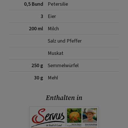
0,5 Bund
Petersilie
3
Eier
200 ml
Milch
Salz und Pfeffer
Muskat
250 g
Semmelwürfel
30 g
Mehl
Enthalten in