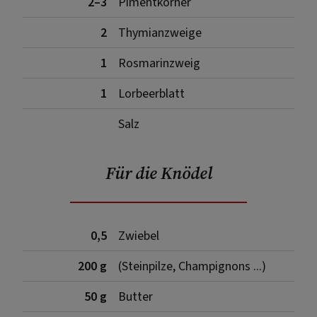
2–3
Pimentkörner
2
Thymianzweige
1
Rosmarinzweig
1
Lorbeerblatt
Salz
Für die Knödel
0,5
Zwiebel
200 g
(Steinpilze, Champignons ...)
50 g
Butter