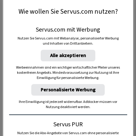
ersten Kostproben des Jagderfolgs und
Wie wollen Sie Servus.com nutzen?
ausreichend Flüssigem zum Anstoßen.
Verwertet
wird alles
– vom
Fell
über die
Haare vom
Servus.com mit Werbung
Widerrist
für den Gamsbart bis hin zu
Fleisch,
Nutzen Sie Servus.com mit Webanalyse, personalisierter Werbung
Knochen und Blut
.
und Inhalten von Drittanbietern.
Dieses Rezept erschien in Servus in Stadt & Land im
Alle akzeptieren
Oktober 2018 in der Rubrik „
Aus Omas Kochbuch
“.
Werbeeinnahmen sind ein wichtiger wirtschaftlicher Pfeiler unseres
kostenfreien Angebots. Mindestvoraussetzung zur Nutzung ist Ihre
Einwilligung für personalisierte Werbung.
Personalisierte Werbung
4 Portionen
Ihre Einwilligung ist jederzeit widerrufbar. Adblocker müssen vor
Nutzung deaktiviert werden.
2:50 Stunden
Servus PUR
Nutzen Sie die Abo-Angebote von Servus.com ohne personalisierte