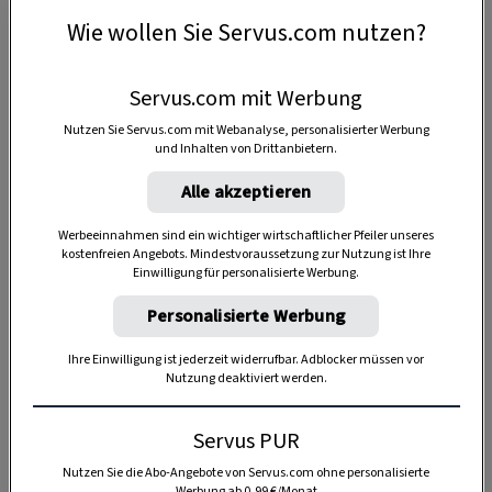
Wie wollen Sie Servus.com nutzen?
Die Stosuppe: so einfach wie schwierig
Um was mitzukriegen, hieß es: Augen auf wie ein
Servus.com mit Werbung
Haftlmacher. Und weil ich
Großmutters
Nutzen Sie Servus.com mit Webanalyse, personalisierter Werbung
und Inhalten von Drittanbietern.
Stosuppe
besonders mochte – in die konnte ich
mich eingraben –, habe ich besonders
Alle akzeptieren
aufgepasst, damit sie das Rezept nicht mit in den
Werbeeinnahmen sind ein wichtiger wirtschaftlicher Pfeiler unseres
Himmel nimmt.
kostenfreien Angebots. Mindestvoraussetzung zur Nutzung ist Ihre
Einwilligung für personalisierte Werbung.
Die Basis besteht aus gefühlten
zwei Teilen
Personalisierte Werbung
Wasser und einem Teil echter Rindsuppe
.
Dazu ein Schwung Kümmel und das Ganze
Ihre Einwilligung ist jederzeit widerrufbar. Adblocker müssen vor
aufkochen.
Nutzung deaktiviert werden.
Jetzt
Wasser, Mehl (griffig)
,
sauer
Servus PUR
gewordene Milch
und
Sauerrahm
glatt
Nutzen Sie die Abo-Angebote von Servus.com ohne personalisierte
rühren. Grad so viel, dass alles noch von
Werbung ab 0,99 €/Monat