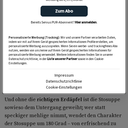
selber ins kochende Suppenwasser flutscht.
Zum Abo
Mit einem Spiralbesen derart einrühren, dass
Bereits Servus PUR-Abonnent?
Hier anmelden
.
keine Brockerl entstehen. Aufkochen, mit
Salz, Pfeffer und
süßem Rahm abschmecken
,
Personalisierte Werbung (Tracking):
Wir und unsere Partner verarbeiten Daten,
indem wir mit auf Ihrem Gerät gespeicherten Informationen Profile erstellen, um
fertig.
personalisierte Werbung auszuspielen. Wenn Sie ein werbe– und trackingfreies Abo
nutzen, werden von uns keine auf Ihrem Gerät gespeicherten Informationen für
personalisierte Werbung verwendet. Weitere Informationen finden Sie in unserer
Meine Großmutter kontrolliert von oben: Ab und
Datenschutzrichtlinie, in der
Liste unserer Partner
sowie in den Cookie-
Einstellungen.
zu gelingt mir die Suppe. Wenn nicht, darf
gejammert werden. Die saure Milch nicht auf der
Impressum
Fensterbank sauer geworden. Das Schlagobers
Datenschutzrichtlinie
Cookie-Einstellungen
nicht von der rahmigen Bauernmilch.
Und ohne die
richtigen Erdäpfel
ist die Stosuppe
sowieso dem Untergang geweiht; wer statt
speckiger mehlige nimmt, wendet den Charakter
der Stosuppe um 180 Grad – von erfrischend zu