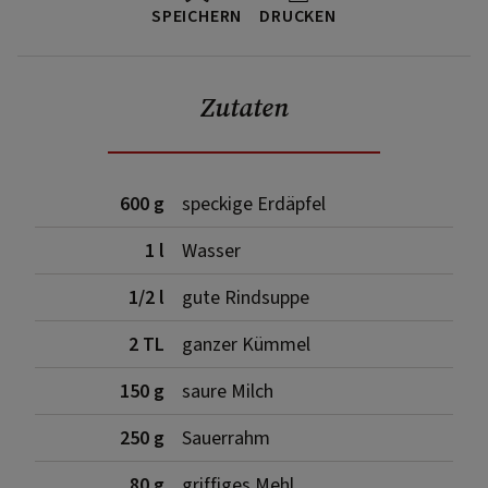
SPEICHERN
DRUCKEN
Zutaten
600 g
speckige Erdäpfel
1 l
Wasser
1/2 l
gute Rindsuppe
2 TL
ganzer Kümmel
150 g
saure Milch
250 g
Sauerrahm
80 g
griffiges Mehl