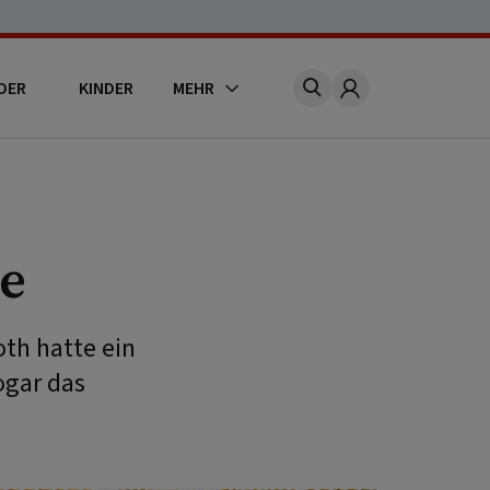
DER
KINDER
MEHR
Account
e
th hatte ein
ogar das