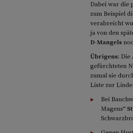
Dabei war die 
zum Beispiel di
verabreicht wu
ja von den spät
D-Mangels
noc
Übrigens:
Die 
gefürchteten N
zumal sie durc
Liste zur Lind
Bei Bauchw
Magens“
S
Schwarzbro
Gegen Hust