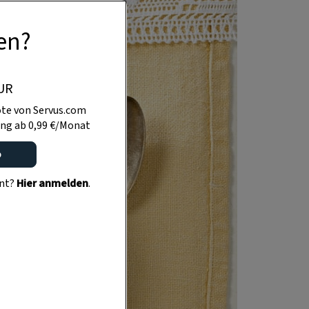
en?
UR
te von Servus.com
ng ab 0,99 €/Monat
o
ent?
Hier anmelden
.