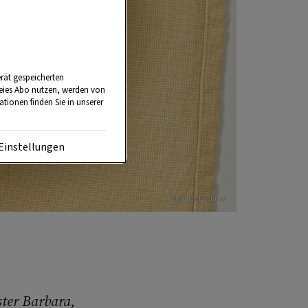
rät gespeicherten
reies Abo nutzen, werden von
tionen finden Sie in unserer
Einstellungen
Foto: Ingo Eisenhut
ter Barbara,