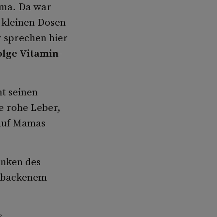
ema. Da war
n kleinen Dosen
r sprechen hier
olge Vitamin-
t seinen
e rohe Leber,
 auf Mamas
enken des
tbackenem
s