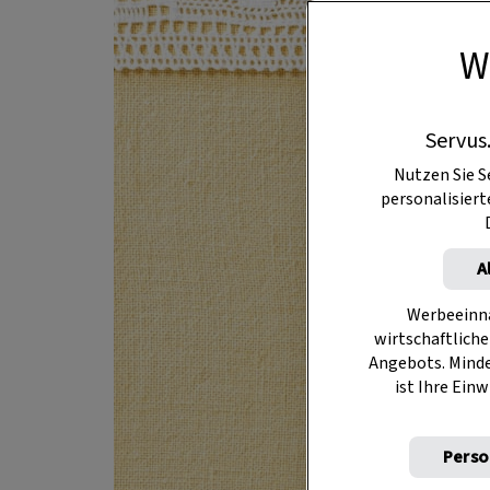
W
Servus
Nutzen Sie S
personalisier
A
Werbeeinna
wirtschaftliche
Angebots. Mind
ist Ihre Einw
Perso