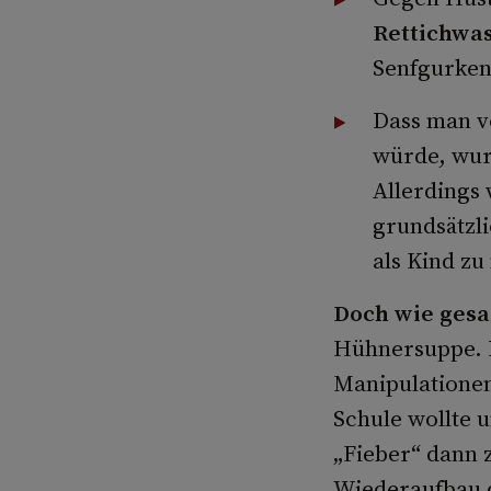
Rettichwa
Senfgurken
Dass man v
würde, wur
Allerdings
grundsätzli
als Kind zu
Doch wie gesa
Hühnersuppe. B
Manipulationen
Schule wollte 
„Fieber“ dann 
Wiederaufbau 