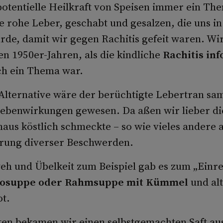
potentielle Heilkraft von Speisen immer ein Th
e rohe Leber, geschabt und gesalzen, die uns i
rde, damit wir gegen Rachitis gefeit waren. Wi
en 1950er-Jahren, als die kindliche
Rachitis inf
h ein Thema war.
Alternative wäre der berüchtigte Lebertran sam
ebenwirkungen gewesen. Da aßen wir lieber di
haus köstlich schmeckte – so wie vieles andere
erung diverser Beschwerden.
eh und Übelkeit zum Beispiel gab es zum „Einr
tosuppe oder Rahmsuppe mit Kümmel
und al
t.
en bekamen wir einen selbstgemachten Saft au