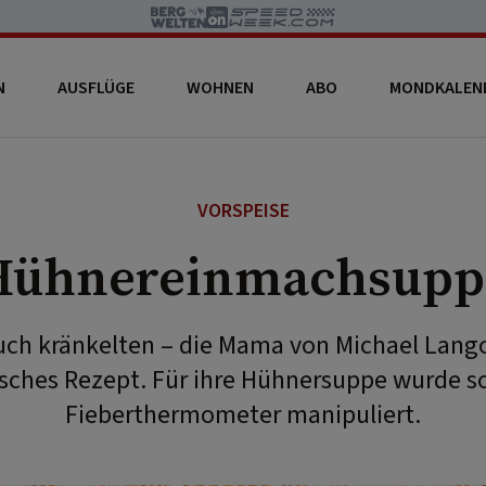
N
AUSFLÜGE
WOHNEN
ABO
MONDKALEN
VORSPEISE
Hühnereinmachsupp
uch kränkelten – die Mama von Michael Lango
isches Rezept. Für ihre Hühnersuppe wurde s
Fieberthermometer manipuliert.