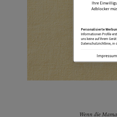
Ihre Einwillig
Adblocker müs
Personalisierte Werbun
Informationen Profile ers
uns keine auf Ihrem Gerät
Datenschutzrichtlinie, in 
Impressu
Wenn die Mama d