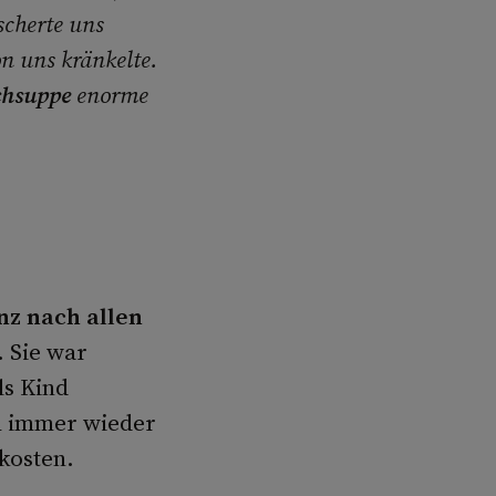
scherte uns
on uns kränkelte.
chsuppe
enorme
nz nach allen
 Sie war
ls Kind
am immer wieder
 kosten.