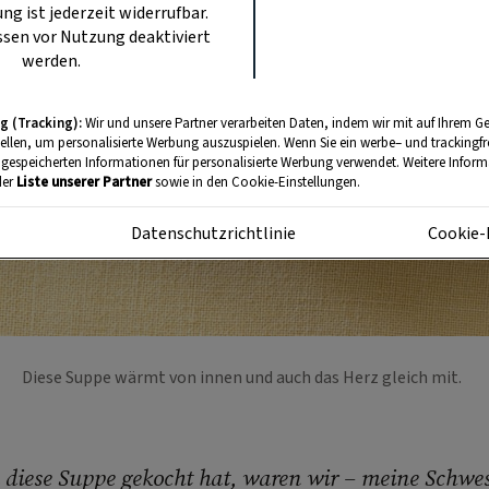
ung ist jederzeit widerrufbar.
sen vor Nutzung deaktiviert
werden.
g (Tracking):
Wir und unsere Partner verarbeiten Daten, indem wir mit auf Ihrem Ge
tellen, um personalisierte Werbung auszuspielen. Wenn Sie ein werbe– und trackingf
 gespeicherten Informationen für personalisierte Werbung verwendet. Weitere Informa
der
Liste unserer Partner
sowie in den Cookie-Einstellungen.
m
Datenschutzrichtlinie
Cookie-
Diese Suppe wärmt von innen und auch das Herz gleich mit.
iese Suppe gekocht hat, waren wir – meine Schwes