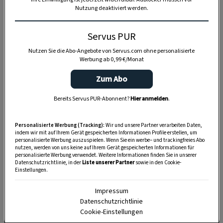
wenn man so will, die
slowakisch-böhmische
Nutzung deaktiviert werden.
Variation der alpenländischen Kässpätzle
.
Beide Omas kochten sie, aber mit
Servus PUR
individuellem Kochlöffelschlag.
Nutzen Sie die Abo-Angebote von Servus.com ohne personalisierte
Werbung ab 0,99 €/Monat
Die
slowakische Oma
, die im Herzen Ungarin
war, bereitete den
Spätzleteig aus
Zum Abo
gerissenen, rohen Erdäpfeln mit Mehl
zu.
Bereits Servus PUR-Abonnent?
Hier anmelden
.
Die
böhmische Oma
nahm „normalen“
Eier-
Personalisierte Werbung (Tracking):
Wir und unsere Partner verarbeiten Daten,
Mehl-Nudelteig
, den sie nach Belieben
indem wir mit auf Ihrem Gerät gespeicherten Informationen Profile erstellen, um
personalisierte Werbung auszuspielen. Wenn Sie ein werbe– und trackingfreies Abo
zerstückelte. Italiener nennen das Maltagliati,
nutzen, werden von uns keine auf Ihrem Gerät gespeicherten Informationen für
schlecht Geschnittene.
personalisierte Werbung verwendet. Weitere Informationen finden Sie in unserer
Datenschutzrichtlinie, in der
Liste unserer Partner
sowie in den Cookie-
Einstellungen.
Beide verwendeten als Käse den
bröseligen,
Impressum
würzigen Schaftopfen, der Brimsen
genannt
Datenschutzrichtlinie
und vor allem in der Slowakei verehrt wird.
Cookie-Einstellungen
Im Frühling sei er am besten, sagten die Omas