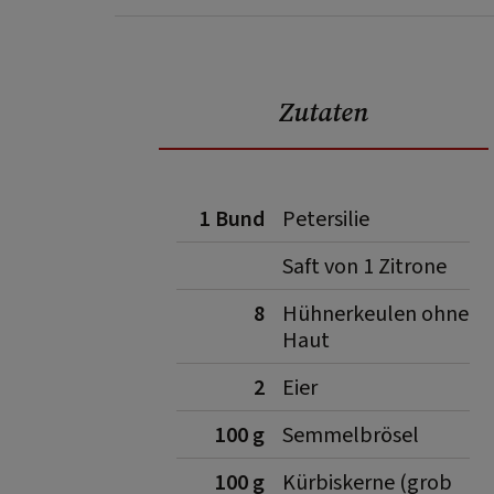
Zutaten
1 Bund
Petersilie
Saft von 1 Zitrone
8
Hühnerkeulen ohne
Haut
2
Eier
100 g
Semmelbrösel
100 g
Kürbiskerne (grob