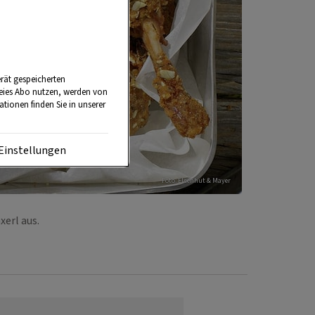
rät gespeicherten
reies Abo nutzen, werden von
tionen finden Sie in unserer
Einstellungen
Foto: EIsenhut & Mayer
xerl aus.