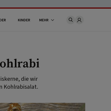
DER
KINDER
MEHR
Account
ohlrabi
skerne, die wir
n Kohlrabisalat.