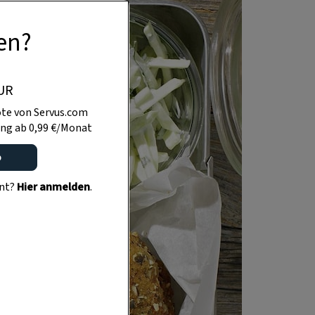
en?
UR
te von Servus.com
ng ab 0,99 €/Monat
o
ent?
Hier anmelden
.