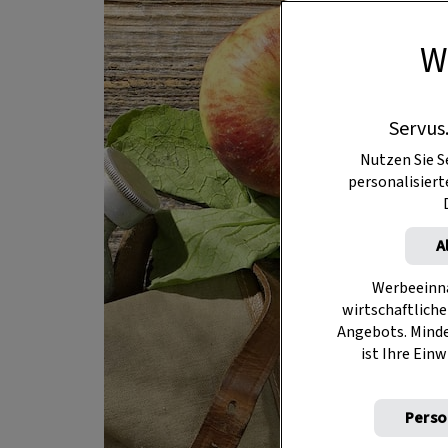
W
Servus
Nutzen Sie S
personalisier
A
Werbeeinna
wirtschaftliche
Angebots. Mind
ist Ihre Einw
Perso