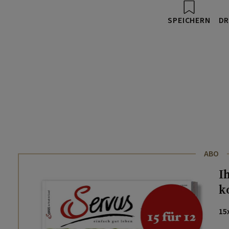
SPEICHERN
DR
ABO
I
k
15