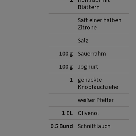
2
Kohlrabi mit
Blättern
Saft einer halben
Zitrone
Salz
100 g
Sauerrahm
100 g
Joghurt
1
gehackte
Knoblauchzehe
weißer Pfeffer
1 EL
Olivenöl
0.5 Bund
Schnittlauch