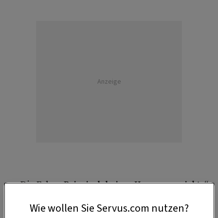
Anzeige
Die Folge „
Bei mir daheim
–
Herzensprojekte“
jetzt bei
ServusTV On
streamen.
Wie wollen Sie Servus.com nutzen?