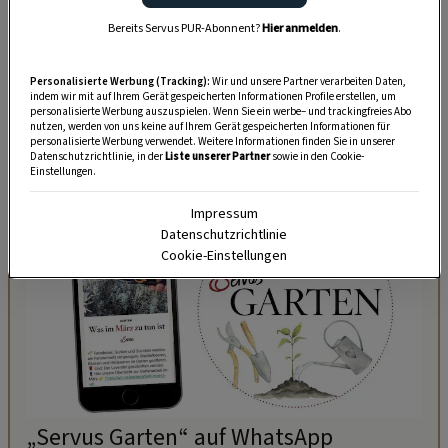
dem Bundesdenkmalamt vieles selbst
Bereits Servus PUR-Abonnent?
Hier anmelden
.
beigebracht, um die alte Bausubstanzen zu
erhalten. Aus dem verfallenen Bauernhof wurde
Personalisierte Werbung (Tracking):
Wir und unsere Partner verarbeiten Daten,
so ein echtes Schmuckstück von großem
indem wir mit auf Ihrem Gerät gespeicherten Informationen Profile erstellen, um
personalisierte Werbung auszuspielen. Wenn Sie ein werbe– und trackingfreies Abo
kulturellem Wert für die Region.
nutzen, werden von uns keine auf Ihrem Gerät gespeicherten Informationen für
personalisierte Werbung verwendet. Weitere Informationen finden Sie in unserer
Datenschutzrichtlinie, in der
Liste unserer Partner
sowie in den Cookie-
Einstellungen.
Impressum
Datenschutzrichtlinie
Cookie-Einstellungen
„Servus Garten“ auf WhatsApp