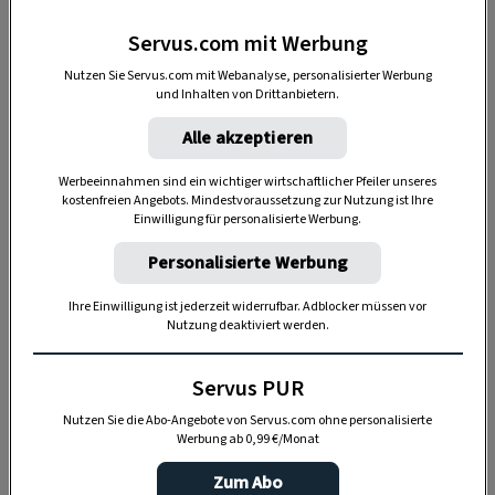
Lust auf mehr Geschichten aus der Heimat? Bei uns
gibt es
die besten Sendungen von ServusTV
hier auf
Servus.com mit Werbung
einen Blick.
Nutzen Sie Servus.com mit Webanalyse, personalisierter Werbung
und Inhalten von Drittanbietern.
Alle akzeptieren
Bewahrer alter Bauernhöfe
Werbeeinnahmen sind ein wichtiger wirtschaftlicher Pfeiler unseres
Mit viel Hingabe rettet
Willi Buchhammer
im
kostenfreien Angebots. Mindestvoraussetzung zur Nutzung ist Ihre
Einwilligung für personalisierte Werbung.
Kaunertal einen der letzten traditionellen
Bauernhöfe vor dem Verfall – und bewahrt damit
Personalisierte Werbung
ein Stück gelebter Geschichte. Die traditionellen
Ihre Einwilligung ist jederzeit widerrufbar. Adblocker müssen vor
Höfe in der Region sind rares Gut und die letzten
Nutzung deaktiviert werden.
verbliebenen Gebäude sind dem Verfall
preisgegeben. Willi Buchhammer, gelernter
Servus PUR
Installateur, Fischzüchter und Gastronom, hat
Nutzen Sie die Abo-Angebote von Servus.com ohne personalisierte
Werbung ab 0,99 €/Monat
sein Leben dem Erhalt eines dieser Höfe
verschrieben und sich in enger Abstimmung mit
Zum Abo