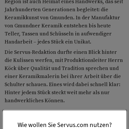
Region ist auch Heimat eines Handwerks, das seit
Jahrhunderten Generationen begleitet: die
Keramikkunst von Gmunden. In der Manufaktur
von Gmundner Keramik entstehen bis heute
Teller, Tassen und Schüsseln in aufwendiger
Handarbeit – jedes Stück ein Unikat.
Die Servus-Redaktion durfte einen Blick hinter
die Kulissen werfen, mit Produktionsleiter Herrn
Köck über Qualität und Tradition sprechen und
einer Keramikmalerin bei ihrer Arbeit über die
Schulter schauen. Eines wird dabei schnell klar:
Hinter jedem Stück steckt weit mehr als nur
handwerkliches Können.
Wie wollen Sie Servus.com nutzen?