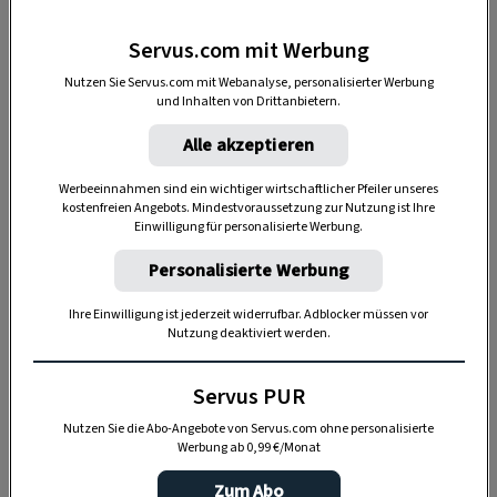
Servus.com mit Werbung
Nutzen Sie Servus.com mit Webanalyse, personalisierter Werbung
und Inhalten von Drittanbietern.
Alle akzeptieren
Werbeeinnahmen sind ein wichtiger wirtschaftlicher Pfeiler unseres
Feinste Handarbeit und ein feines Gespür für Tradition.
kostenfreien Angebots. Mindestvoraussetzung zur Nutzung ist Ihre
Einwilligung für personalisierte Werbung.
Personalisierte Werbung
Wo Tradition auf Handarbeit trifft
Ihre Einwilligung ist jederzeit widerrufbar. Adblocker müssen vor
Beim Rundgang durch die Werkstätte begleiten
Nutzung deaktiviert werden.
wir den Weg eines Keramikstücks von den ersten
Arbeitsschritten bis zum fertigen Produkt.
Servus PUR
Obwohl moderne Technik einzelne Prozesse
Nutzen Sie die Abo-Angebote von Servus.com ohne personalisierte
Werbung ab 0,99 €/Monat
unterstützt, bleibt die Handarbeit das Herzstück
der Manufaktur.
Zum Abo