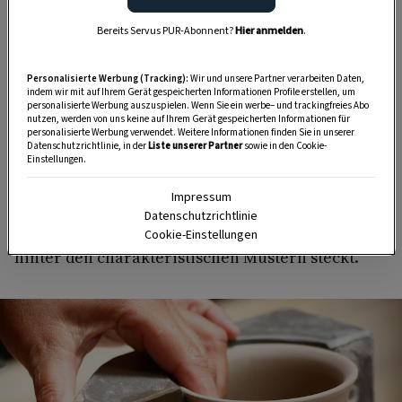
Besonders beeindruckend ist die Ruhe und
Bereits Servus PUR-Abonnent?
Hier anmelden
.
Konzentration, mit der die Malerinnen und Maler
arbeiten. Mit geübten Bewegungen setzen sie
Personalisierte Werbung (Tracking):
Wir und unsere Partner verarbeiten Daten,
indem wir mit auf Ihrem Gerät gespeicherten Informationen Profile erstellen, um
Pinselstrich für Pinselstrich auf die noch
personalisierte Werbung auszuspielen. Wenn Sie ein werbe– und trackingfreies Abo
nutzen, werden von uns keine auf Ihrem Gerät gespeicherten Informationen für
unglasierte Keramik. Was einfach aussieht, ist
personalisierte Werbung verwendet. Weitere Informationen finden Sie in unserer
das Ergebnis jahrelanger Erfahrung.
Datenschutzrichtlinie, in der
Liste unserer Partner
sowie in den Cookie-
Einstellungen.
Auch wir dürfen selbst zum Pinsel greifen und
Impressum
ein Keramikstück bemalen. Spätestens dabei
Datenschutzrichtlinie
wird deutlich, wie viel Geschick und Präzision
Cookie-Einstellungen
hinter den charakteristischen Mustern steckt.