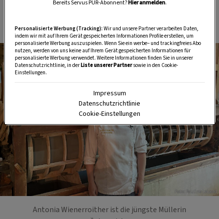
Bereits Servus PUR-Abonnent?
Hier anmelden
.
Auszeichnung ab und wurde damit zur jüngsten
Müllermeisterin des Landes.
Personalisierte Werbung (Tracking):
Wir und unsere Partner verarbeiten Daten,
indem wir mit auf Ihrem Gerät gespeicherten Informationen Profile erstellen, um
personalisierte Werbung auszuspielen. Wenn Sie ein werbe– und trackingfreies Abo
nutzen, werden von uns keine auf Ihrem Gerät gespeicherten Informationen für
personalisierte Werbung verwendet. Weitere Informationen finden Sie in unserer
Datenschutzrichtlinie, in der
Liste unserer Partner
sowie in den Cookie-
Einstellungen.
Impressum
Datenschutzrichtlinie
Cookie-Einstellungen
Foto: Pauline Leipold
Antonia Wienerroither ist die jüngste Müllerin