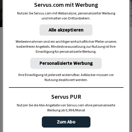
Servus.com mit Werbung
Nutzen Sie Servus.com mit Webanalyse, personalisierter Werbung
und Inhalten von Drittanbietern.
Foto: TVB Mondsee-Irrsee
Alle akzeptieren
Zeller Arche - Mühlbach der Erlachmühle
Werbeeinnahmen sind ein wichtiger wirtschaftlicher Pfeiler unseres
kostenfreien Angebots. Mindestvoraussetzung zur Nutzung ist Ihre
Einwilligung für personalisierte Werbung.
Ein Handwerk mit Zukunft
Personalisierte Werbung
Wer
Antonia Wieneroither
begegnet, merkt
Ihre Einwilligung ist jederzeit widerrufbar. Adblocker müssen vor
schnell: Hier arbeitet jemand nicht aus
Nutzung deaktiviert werden.
Pflichtgefühl, sondern aus Überzeugung.
Während viele Gleichaltrige andere Berufswege
Servus PUR
einschlugen, entschied sie sich bewusst für einen
Nutzen Sie die Abo-Angebote von Servus.com ohne personalisierte
Beruf, der heute zu den seltensten Österreichs
Werbung ab 0,99 €/Monat
zählt. Mit nur 19 Jahren legte sie die
Zum Abo
Meisterprüfung als Getreidemüllerin mit