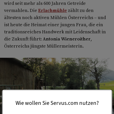
wird seit mehr als 600 Jahren Getreide
vermahlen. Die
Erlachmühle
zählt zu den
ältesten noch aktiven Mühlen Österreichs – und
ist heute die Heimat einer jungen Frau, die ein
traditionsreiches Handwerk mit Leidenschaft in
die Zukunft führt:
Antonia Wieneroither
,
Österreichs jüngste Müllermeisterin.
Wie wollen Sie Servus.com nutzen?