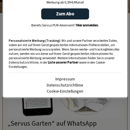
Werbung ab 0,99 €/Monat
Foto: Stefan Pfeiffer
Zum Abo
Diese Uhren haben durch ihr zeitloses Design lange
Bereits Servus PUR-Abonnent?
Hier anmelden
.
Bestand.
Personalisierte Werbung (Tracking):
Wir und unsere Partner verarbeiten Daten,
indem wir mit auf Ihrem Gerät gespeicherten Informationen Profile erstellen, um
personalisierte Werbung auszuspielen. Wenn Sie ein werbe– und trackingfreies Abo
nutzen, werden von uns keine auf Ihrem Gerät gespeicherten Informationen für
personalisierte Werbung verwendet. Weitere Informationen finden Sie in unserer
Datenschutzrichtlinie, in der
Liste unserer Partner
sowie in den Cookie-
Einstellungen.
Impressum
Datenschutzrichtlinie
Cookie-Einstellungen
„Servus Garten“ auf WhatsApp