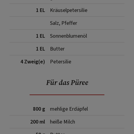
1 EL
Kräuselpetersilie
Salz, Pfeffer
1 EL
Sonnenblumenöl
1 EL
Butter
4 Zweig(e)
Petersilie
Für das Püree
800 g
mehlige Erdäpfel
200 ml
heiße Milch