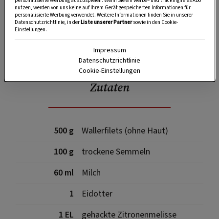
personalisierte Werbung auszuspielen. Wenn Sie ein werbe– und trackingfreies Abo
nutzen, werden von uns keine auf Ihrem Gerät gespeicherten Informationen für
personalisierte Werbung verwendet. Weitere Informationen finden Sie in unserer
Datenschutzrichtlinie, in der
Liste unserer Partner
sowie in den Cookie-
Einstellungen.
SPEICHERN
DRUCKEN
Impressum
Datenschutzrichtlinie
Cookie-Einstellungen
Zutaten
500 g
Wallerfilets (ohne Haut)
100 g
trockene Semmeln
60 ml
Milch
1
Eidotter
1 EL
gehackte Zitronenmelisse