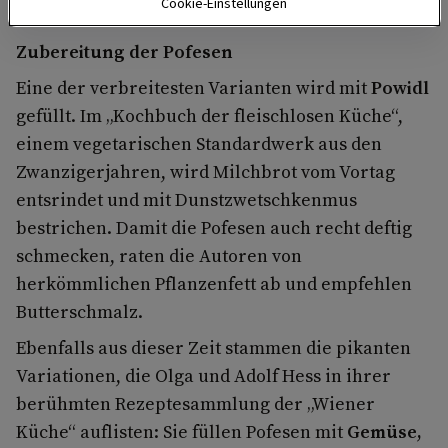
Cookie-Einstellungen
genannt.
Zubereitung der Pofesen
Eine der verbreitesten Varianten wird mit
Powidl
gefüllt. Im „Kochbuch der fleischlosen Küche“,
einem vegetarischen Standardwerk aus den
Zwanzigerjahren, wird Milchbrot vom Vortag
entsrindet und mit Dunstzwetschkenmus
bestrichen. Damit die Pofesen auch recht deftig
schmecken, raten die Autoren von
herkömmlichen Pflanzenfett ab und empfehlen
Butterschmalz.
Ebenfalls aus dieser Zeit stammen die pikanten
Variationen, die Olga und Adolf Hess in ihrer
berühmten Rezeptesammlung der „Wiener
Küche“ auflisten: Sie füllen Pofesen mit
Gemüse,