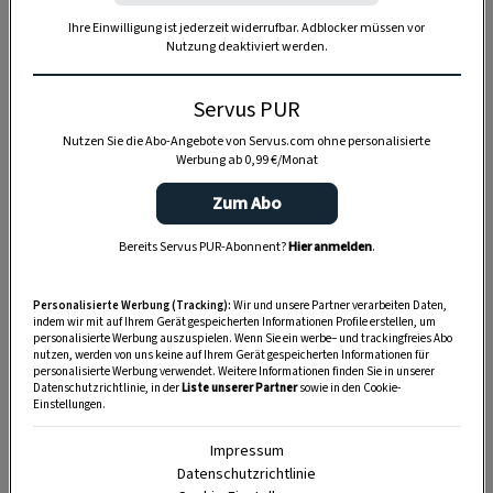
Pofesen sind überlebende Relikte der Kochkunst.
Ihre Einwilligung ist jederzeit widerrufbar. Adblocker müssen vor
Schon Marcus Gavius Apicius erwähnt im ersten
Nutzung deaktiviert werden.
nachchristlichen Jahrhundert ein Gericht, das
Servus PUR
auf in Milch eingeweichten und dann
gebratenem Weizengebäck basiert. Der
Nutzen Sie die Abo-Angebote von Servus.com ohne personalisierte
Werbung ab 0,99 €/Monat
legendäre römische Gourmet überzog die
antiken Milchschnitten mit Honig. In einem
Zum Abo
späteren Kochbuch aus dem 14. Jahrhundert
Bereits Servus PUR-Abonnent?
Hier anmelden
.
werden bereits die „armen Ritter“ erwähnt, die
zumindest für zwei der Namen für diese Speise
Personalisierte Werbung (Tracking):
Wir und unsere Partner verarbeiten Daten,
verantwortlich sind. Demnach geht auch der
indem wir mit auf Ihrem Gerät gespeicherten Informationen Profile erstellen, um
personalisierte Werbung auszuspielen. Wenn Sie ein werbe– und trackingfreies Abo
Begriff Pofese auf einen rechteckigen Schild
nutzen, werden von uns keine auf Ihrem Gerät gespeicherten Informationen für
personalisierte Werbung verwendet. Weitere Informationen finden Sie in unserer
zurück, den Fußsoldaten, also arme Ritter ohne
Datenschutzrichtlinie, in der
Liste unserer Partner
sowie in den Cookie-
Einstellungen.
Pferd und Wagen, zu ihrem Schutz verwendeten.
Der rechteckige schutz vor feindlichen Pfeilen
Impressum
Datenschutzrichtlinie
wurd nach deritalienischen Stadt Pavia „Pavese“