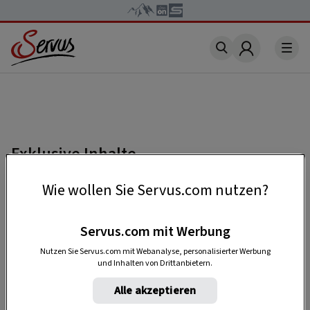
Account
Exklusive Inhalte
Falls Sie einen Beitrag lesen möchten, der mit
Wie wollen Sie Servus.com nutzen?
„Premium“ gekennzeichnet ist, benötigen Sie
ein
kostenloses Servus-Profil
.
Servus.com mit Werbung
Nutzen Sie Servus.com mit Webanalyse, personalisierter Werbung
und Inhalten von Drittanbietern.
HIER REGISTRIEREN
Alle akzeptieren