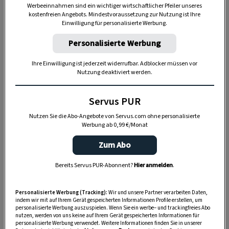
Wenn Sie Hilfe bei der Anmeldung benötigen,
Werbeeinnahmen sind ein wichtiger wirtschaftlicher Pfeiler unseres
kostenfreien Angebots. Mindestvoraussetzung zur Nutzung ist Ihre
finden Sie
hier eine Anleitung
.
Einwilligung für personalisierte Werbung.
Gut zu wissen: Servus
zeigt monatlich die
Personalisierte Werbung
schönsten Seiten unserer Heimat im Einklang mit
Ihre Einwilligung ist jederzeit widerrufbar. Adblocker müssen vor
den Jahreszeiten. Mit einem
Servus-Vorteilsabo
Nutzung deaktiviert werden.
profitieren Sie nicht nur von einem
günstigeren
Servus PUR
Abo-Preis
(Ersparnis über 10 % vom Einzelkauf)
oder erhalten Ihr Servus
versandkostenfrei
nach
Nutzen Sie die Abo-Angebote von Servus.com ohne personalisierte
Werbung ab 0,99 €/Monat
Hause geliefert und können Ihr Wunschdatum
frei wählen.
Zum Abo
Bereits Servus PUR-Abonnent?
Hier anmelden
.
ABO MIT PRÄMIE SICHERN
Personalisierte Werbung (Tracking):
Wir und unsere Partner verarbeiten Daten,
indem wir mit auf Ihrem Gerät gespeicherten Informationen Profile erstellen, um
personalisierte Werbung auszuspielen. Wenn Sie ein werbe– und trackingfreies Abo
nutzen, werden von uns keine auf Ihrem Gerät gespeicherten Informationen für
personalisierte Werbung verwendet. Weitere Informationen finden Sie in unserer