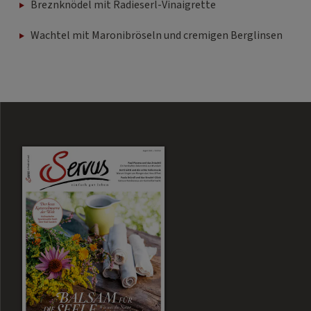
Breznknödel mit Radieserl-Vinaigrette
Wachtel mit Maronibröseln und cremigen Berglinsen