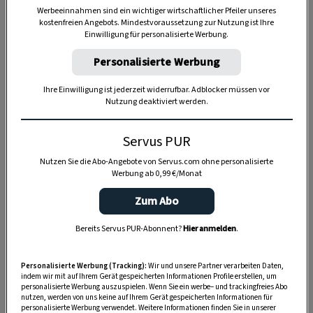
Werbeeinnahmen sind ein wichtiger wirtschaftlicher Pfeiler unseres
kostenfreien Angebots. Mindestvoraussetzung zur Nutzung ist Ihre
Anzeige
Einwilligung für personalisierte Werbung.
Personalisierte Werbung
Ihre Einwilligung ist jederzeit widerrufbar. Adblocker müssen vor
Nutzung deaktiviert werden.
Servus PUR
Nutzen Sie die Abo-Angebote von Servus.com ohne personalisierte
Werbung ab 0,99 €/Monat
Zum Abo
Bereits Servus PUR-Abonnent?
Hier anmelden
.
Personalisierte Werbung (Tracking):
Wir und unsere Partner verarbeiten Daten,
indem wir mit auf Ihrem Gerät gespeicherten Informationen Profile erstellen, um
personalisierte Werbung auszuspielen. Wenn Sie ein werbe– und trackingfreies Abo
nutzen, werden von uns keine auf Ihrem Gerät gespeicherten Informationen für
personalisierte Werbung verwendet. Weitere Informationen finden Sie in unserer
SPEICHERN
DRUCKEN