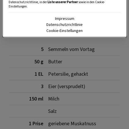
Datenschutzrichtlinie, in der
Liste unserer Partner
sowie in den Cookie-
Einstellungen.
Impressum
Zutaten
Datenschutzrichtlinie
Cookie-Einstellungen
5
Semmeln vom Vortag
50 g
Butter
1 EL
Petersilie, gehackt
3
Eier (versprudelt)
150 ml
Milch
Salz
1 Prise
geriebene Muskatnuss