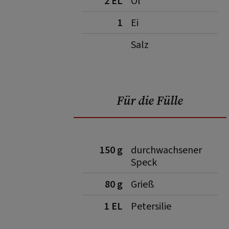
2 EL
Öl
1
Ei
Salz
Für die Fülle
150 g
durchwachsener
Speck
80 g
Grieß
1 EL
Petersilie