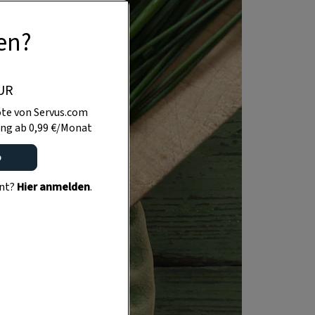
en?
UR
te von Servus.com
ng ab 0,99 €/Monat
o
ent?
Hier anmelden
.