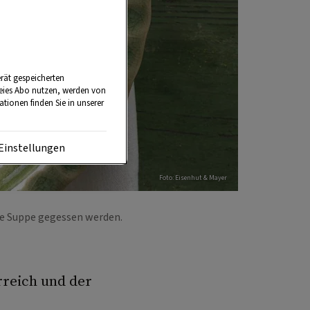
rät gespeicherten
reies Abo nutzen, werden von
tionen finden Sie in unserer
Einstellungen
Foto: Eisenhut & Mayer
die Suppe gegessen werden.
erreich und der