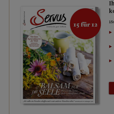
I
k
15