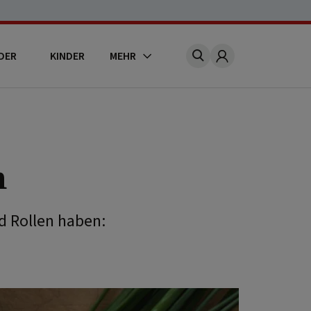
DER
KINDER
MEHR
Account
n
d Rollen haben: