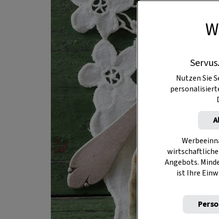
W
Servus
Nutzen Sie S
personalisier
A
Werbeeinna
wirtschaftliche
Angebots. Mind
ist Ihre Einw
Perso