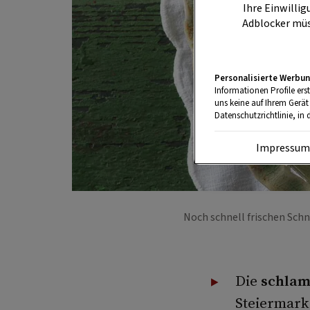
Ihre Einwillig
Adblocker müs
Personalisierte Werbun
Informationen Profile ers
uns keine auf Ihrem Gerät
Datenschutzrichtlinie, in 
Impressu
Noch schnell frischen Sch
Die
schlam
Steiermark 