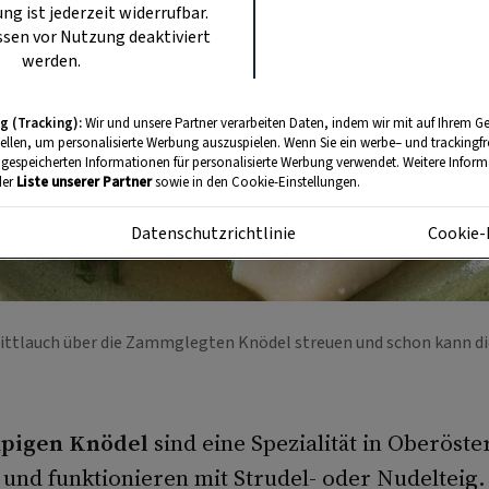
ung ist jederzeit widerrufbar.
sen vor Nutzung deaktiviert
werden.
g (Tracking):
Wir und unsere Partner verarbeiten Daten, indem wir mit auf Ihrem Ge
tellen, um personalisierte Werbung auszuspielen. Wenn Sie ein werbe– und trackingf
 gespeicherten Informationen für personalisierte Werbung verwendet. Weitere Informa
der
Liste unserer Partner
sowie in den Cookie-Einstellungen.
m
Datenschutzrichtlinie
Cookie-
nittlauch über die Zammglegten Knödel streuen und schon kann 
pigen Knödel
sind eine Spezialität in Oberöst
und funktionieren mit Strudel- oder Nudelteig.