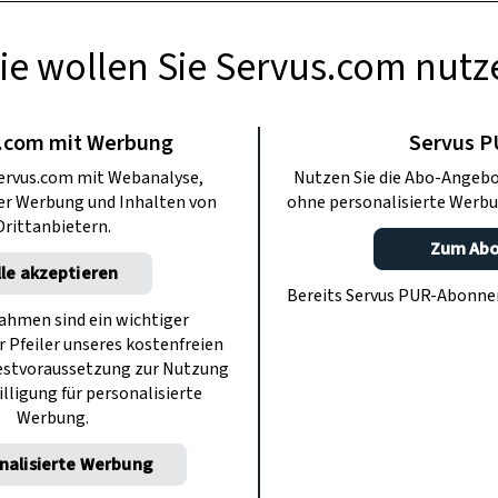
ie wollen Sie Servus.com nutz
USFLÜGE
nespeck &
.com mit Werbung
Servus 
ervus.com mit Webanalyse,
Nutzen Sie die Abo-Angebo
ck – Sautanz im
ter Werbung und Inhalten von
ohne personalisierte Werbu
Drittanbietern.
Zum Ab
enland
lle akzeptieren
Bereits Servus PUR-Abonn
hmen sind ein wichtiger
r Pfeiler unseres kostenfreien
koch Max Stiegl vom burgenländischen
estvoraussetzung zur Nutzung
chen Reise. Dabei erfahren wir, warum
illigung für personalisierte
Werbung.
meckt und die ersten Takte eines
hied und Demut beginnen.
nalisierte Werbung