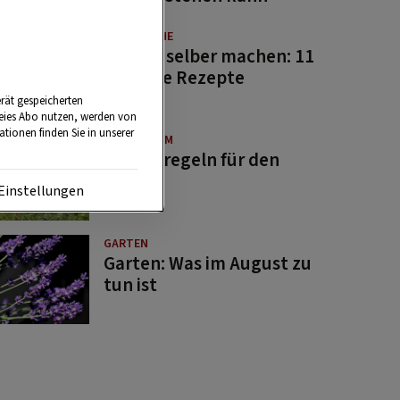
GUTE KÜCHE
Saucen selber machen: 11
beliebte Rezepte
rät gespeicherten
reies Abo nutzen, werden von
tionen finden Sie in unserer
BRAUCHTUM
Bauernregeln für den
August
Einstellungen
GARTEN
Garten: Was im August zu
tun ist