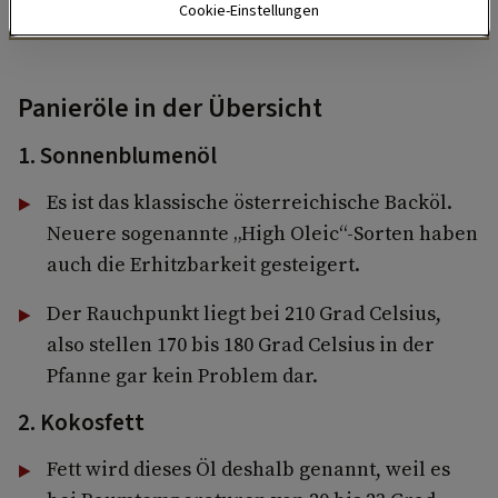
Cookie-Einstellungen
Panieröle in der Übersicht
1. Sonnenblumenöl
Es ist das klassische österreichische Backöl.
Neuere sogenannte „High Oleic“-Sorten haben
auch die Erhitzbarkeit gesteigert.
Der Rauchpunkt liegt bei 210 Grad Celsius,
also stellen 170 bis 180 Grad Celsius in der
Pfanne gar kein Problem dar.
2. Kokosfett
Fett wird dieses Öl deshalb genannt, weil es