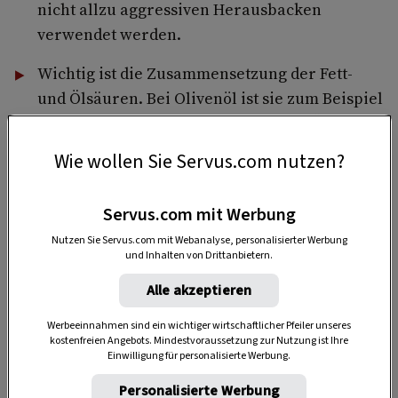
nicht allzu aggressiven Herausbacken
verwendet werden.
Wichtig ist die Zusammensetzung der Fett-
und Ölsäuren. Bei Olivenöl ist sie zum Beispiel
so günstig, dass auch kalt gepresstes Öl recht
gut erhitzt werden kann.
Wie wollen Sie Servus.com nutzen?
Ein entscheidender Faktor beim Erhitzen ist
deshalb der
Rauchpunkt
. Er beschreibt die
Servus.com mit Werbung
geringste Temperatur, bei der über dem Fett
Nutzen Sie Servus.com mit Webanalyse, personalisierter Werbung
und Inhalten von Drittanbietern.
Rauch sichtbar wird – und schädliche Produkte
entstehen. Öle, die bedenkenlos bis zu 180 Grad
Alle akzeptieren
erhitzbar sind, eignen sich für alle Arten von
Werbeeinnahmen sind ein wichtiger wirtschaftlicher Pfeiler unseres
panierten Speisen.
kostenfreien Angebots. Mindestvoraussetzung zur Nutzung ist Ihre
Einwilligung für personalisierte Werbung.
Personalisierte Werbung