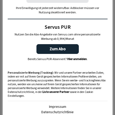
Ihre Einwilligung ist jederzeit widerrufbar. Adblocker müssen vor
Nutzung deaktiviert werden.
Servus PUR
Nutzen Sie die Abo-Angebote von Servus.com ohne personalisierte
Werbung ab 0,99 €/Monat
Zum Abo
Bereits Servus PUR-Abonnent?
Hier anmelden
.
„Servus Garten“ auf WhatsApp
Nutzen Sie WhatsApp auf Ihrem Handy und lieben es, auf
Personalisierte Werbung (Tracking):
Wir und unsere Partner verarbeiten Daten,
indem wir mit auf Ihrem Gerät gespeicherten Informationen Profile erstellen, um
dem Balkon, der Terrasse oder im Garten zu werkeln? In
personalisierte Werbung auszuspielen. Wenn Sie ein werbe– und trackingfreies Abo
nutzen, werden von uns keine auf Ihrem Gerät gespeicherten Informationen für
unserem kostenlosen WhatsApp-Kanal finden Sie täglich
personalisierte Werbung verwendet. Weitere Informationen finden Sie in unserer
Tipps und Tricks für Garten, Terrasse, Balkon- und
Datenschutzrichtlinie, in der
Liste unserer Partner
sowie in den Cookie-
Einstellungen.
Zimmerpflanzen.
Impressum
Datenschutzrichtlinie
HIER MEHR ERFAHREN