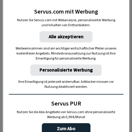
Servus.com mit Werbung
Nutzen Sie Servus.com mit Webanalyse, personalisierter Werbung
DAS KÖNNTE SIE AUCH INTERESSIEREN
und Inhalten von Drittanbietern.
Alle akzeptieren
Werbeeinnahmen sind ein wichtiger wirtschaftlicher Pfeiler unseres
kostenfreien Angebots. Mindestvoraussetzung zur Nutzung ist Ihre
Einwilligung für personalisierte Werbung.
Personalisierte Werbung
Ihre Einwilligung ist jederzeit widerrufbar. Adblocker müssen vor
Nutzung deaktiviert werden.
Servus PUR
HAUPTSPEISE
Nutzen Sie die Abo-Angebote von Servus.com ohne personalisierte
Mit Wurzelgemüse gespickte
Werbung ab 0,99 €/Monat
Hirschnuss mit Haselnuss-
Zum Abo