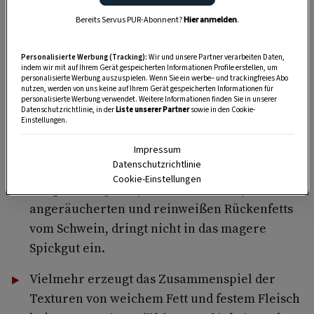
Schupfnudeln
Bereits Servus PUR-Abonnent?
Hier anmelden
.
Personalisierte Werbung (Tracking):
Wir und unsere Partner verarbeiten Daten,
indem wir mit auf Ihrem Gerät gespeicherten Informationen Profile erstellen, um
Was Spicken bringt
personalisierte Werbung auszuspielen. Wenn Sie ein werbe– und trackingfreies Abo
nutzen, werden von uns keine auf Ihrem Gerät gespeicherten Informationen für
personalisierte Werbung verwendet. Weitere Informationen finden Sie in unserer
Vom Spicken mit Speck wird gesagt, dass es
Datenschutzrichtlinie, in der
Liste unserer Partner
sowie in den Cookie-
Einstellungen.
mageres Fleisch (etwa Rinderbraten, kurzes
Karree vom Schwein, Herz oder Wild)
saftiger
Impressum
Datenschutzrichtlinie
macht. Das stimmt nur bedingt, denn das Fett
Cookie-Einstellungen
des grünen Specks, also des frischen,
angeräucherten und reinweißen Rückenfetts
vom Schwein, dringt nicht in das magere
Spickgut ein.
Vielmehr erzeugt das Zusammenspiel der
Texturen von weichem Fett und festem Fleisch