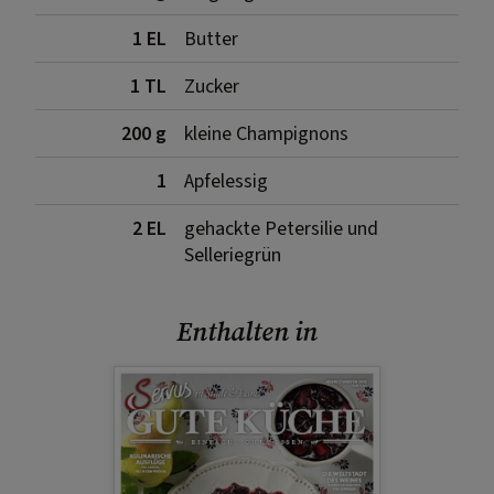
1 EL
Butter
1 TL
Zucker
200 g
kleine Champignons
1
Apfelessig
2 EL
gehackte Petersilie und
Selleriegrün
Enthalten in