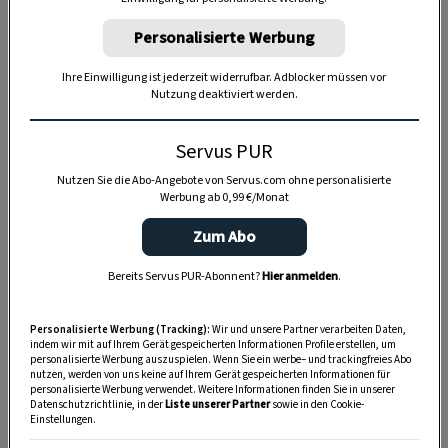
Personalisierte Werbung
Ihre Einwilligung ist jederzeit widerrufbar. Adblocker müssen vor
Nutzung deaktiviert werden.
SPEICHERN
DRUCKEN
Servus PUR
Nutzen Sie die Abo-Angebote von Servus.com ohne personalisierte
Werbung ab 0,99 €/Monat
Zutaten
Zum Abo
Bereits Servus PUR-Abonnent?
Hier anmelden
.
150 g
grüner Speck
Personalisierte Werbung (Tracking):
Wir und unsere Partner verarbeiten Daten,
indem wir mit auf Ihrem Gerät gespeicherten Informationen Profile erstellen, um
1.2 kg
Weißes Scherzel vom Jungrind
personalisierte Werbung auszuspielen. Wenn Sie ein werbe– und trackingfreies Abo
oder von der Kalbin
nutzen, werden von uns keine auf Ihrem Gerät gespeicherten Informationen für
personalisierte Werbung verwendet. Weitere Informationen finden Sie in unserer
Datenschutzrichtlinie, in der
Liste unserer Partner
sowie in den Cookie-
Salz
Einstellungen.