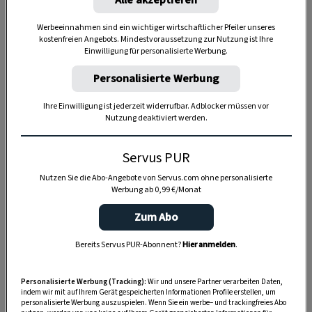
Alle akzeptieren
Werbeeinnahmen sind ein wichtiger wirtschaftlicher Pfeiler unseres
Anzeige
kostenfreien Angebots. Mindestvoraussetzung zur Nutzung ist Ihre
Einwilligung für personalisierte Werbung.
Personalisierte Werbung
Ihre Einwilligung ist jederzeit widerrufbar. Adblocker müssen vor
Nutzung deaktiviert werden.
Servus PUR
Nutzen Sie die Abo-Angebote von Servus.com ohne personalisierte
Werbung ab 0,99 €/Monat
Zum Abo
Bereits Servus PUR-Abonnent?
Hier anmelden
.
Personalisierte Werbung (Tracking):
Wir und unsere Partner verarbeiten Daten,
indem wir mit auf Ihrem Gerät gespeicherten Informationen Profile erstellen, um
personalisierte Werbung auszuspielen. Wenn Sie ein werbe– und trackingfreies Abo
SPEICHERN
DRUCKEN