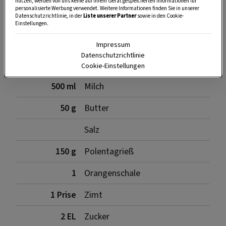
nutzen, werden von uns keine auf Ihrem Gerät gespeicherten Informationen für
personalisierte Werbung verwendet. Weitere Informationen finden Sie in unserer
Datenschutzrichtlinie, in der
Liste unserer Partner
sowie in den Cookie-
Einstellungen.
Zutaten
Impressum
Datenschutzrichtlinie
Cookie-Einstellungen
500 ml
Milch
50 g
Butter
Salz
150 g
Polentagrieß
1
Orangenschale
1 Prise
Zimt
2 EL
Zucker