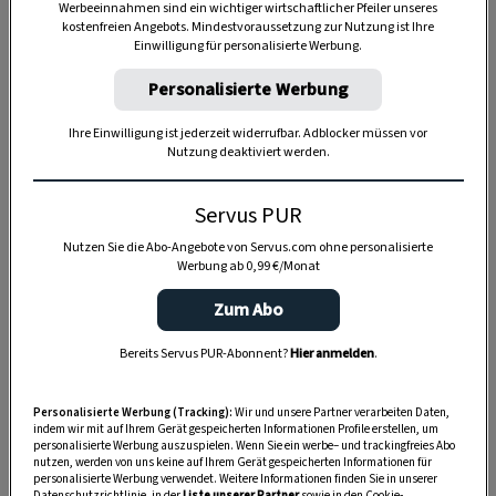
Werbeeinnahmen sind ein wichtiger wirtschaftlicher Pfeiler unseres
kostenfreien Angebots. Mindestvoraussetzung zur Nutzung ist Ihre
Einwilligung für personalisierte Werbung.
Anzeige
Personalisierte Werbung
Ihre Einwilligung ist jederzeit widerrufbar. Adblocker müssen vor
Nutzung deaktiviert werden.
Servus PUR
Nutzen Sie die Abo-Angebote von Servus.com ohne personalisierte
Werbung ab 0,99 €/Monat
Zum Abo
Bereits Servus PUR-Abonnent?
Hier anmelden
.
Personalisierte Werbung (Tracking):
Wir und unsere Partner verarbeiten Daten,
indem wir mit auf Ihrem Gerät gespeicherten Informationen Profile erstellen, um
personalisierte Werbung auszuspielen. Wenn Sie ein werbe– und trackingfreies Abo
nutzen, werden von uns keine auf Ihrem Gerät gespeicherten Informationen für
personalisierte Werbung verwendet. Weitere Informationen finden Sie in unserer
Datenschutzrichtlinie, in der
Liste unserer Partner
sowie in den Cookie-