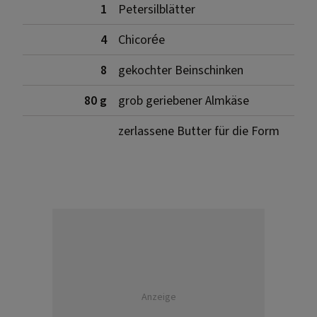
1
Petersilblätter
4
Chicorée
8
gekochter Beinschinken
80 g
grob geriebener Almkäse
zerlassene Butter für die Form
Anzeige