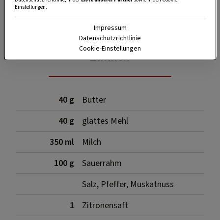
Einstellungen.
SPEICHERN
DRUCKEN
Impressum
Datenschutzrichtlinie
Cookie-Einstellungen
Zutaten
40 g
Butter
40 g
glattes Mehl
350 ml
Milch
100 g
Sauerrahm
Salz, Pfeffer, Muskatnuss
1
Zitronensaft