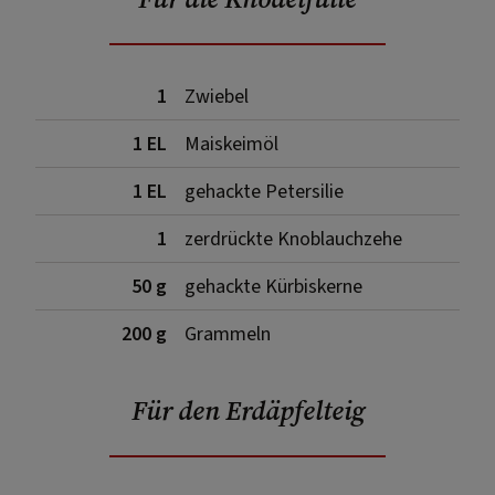
1
Zwiebel
1 EL
Maiskeimöl
1 EL
gehackte Petersilie
1
zerdrückte Knoblauchzehe
50 g
gehackte Kürbiskerne
200 g
Grammeln
Für den Erdäpfelteig