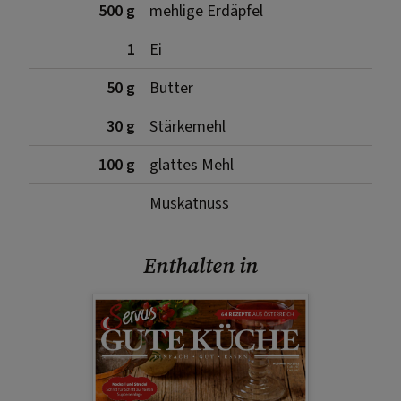
500 g
mehlige Erdäpfel
1
Ei
50 g
Butter
30 g
Stärkemehl
100 g
glattes Mehl
Muskatnuss
Enthalten in