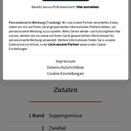
Bereits Servus PUR-Abonnent?
Hier anmelden
.
Personalisierte Werbung (Tracking):
Wir und unsere Partner verarbeiten Daten,
indem wir mit auf Ihrem Gerät gespeicherten Informationen Profile erstellen, um
personalisierte Werbung auszuspielen. Wenn Sie ein werbe– und trackingfreies Abo
nutzen, werden von uns keine auf Ihrem Gerät gespeicherten Informationen für
personalisierte Werbung verwendet. Weitere Informationen finden Sie in unserer
Datenschutzrichtlinie, in der
Liste unserer Partner
sowie in den Cookie-
Einstellungen.
Impressum
SPEICHERN
DRUCKEN
Datenschutzrichtlinie
Cookie-Einstellungen
Zutaten
1 Bund
Suppengemüse
1
Zwiebel