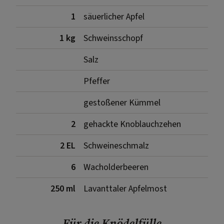
1
säuerlicher Apfel
1 kg
Schweinsschopf
Salz
Pfeffer
gestoßener Kümmel
2
gehackte Knoblauchzehen
2 EL
Schweineschmalz
6
Wacholderbeeren
250 ml
Lavanttaler Apfelmost
Für die Knödelfülle