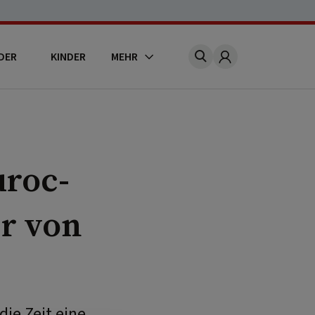
DER
KINDER
MEHR
Account
roc-
r von
ie Zeit eine