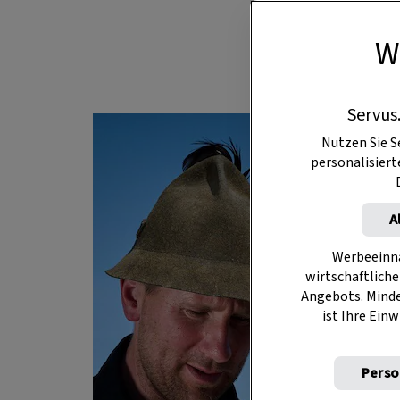
wichtige Zutat.
W
die richtig
Servus
Nutzen Sie S
personalisier
A
Werbeeinna
wirtschaftliche
Angebots. Mind
ist Ihre Einw
Perso