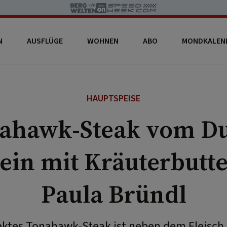
N
AUSFLÜGE
WOHNEN
ABO
MONDKALEN
HAUPTSPEISE
ahawk-Steak vom Du
ein mit Kräuterbutte
Paula Bründl
fektes Tonahawk-Steak ist neben dem Fleisch d