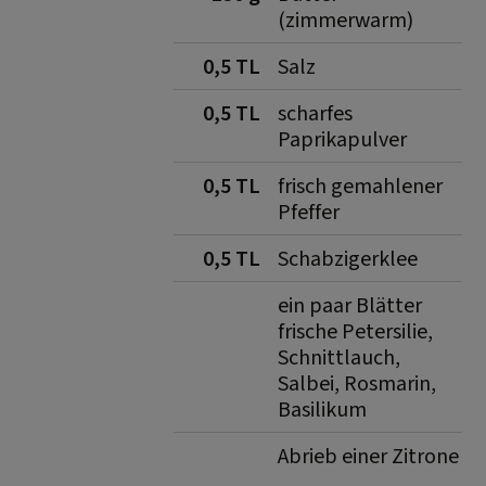
(zimmerwarm)
0,5 TL
Salz
0,5 TL
scharfes
Paprikapulver
0,5 TL
frisch gemahlener
Pfeffer
0,5 TL
Schabzigerklee
ein paar Blätter
frische Petersilie,
Schnittlauch,
Salbei, Rosmarin,
Basilikum
Abrieb einer Zitrone