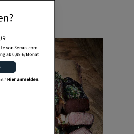
 Grill kommt, um
en?
s Erfahrung.
UR
te von Servus.com
ng ab 0,99 €/Monat
o
ent?
Hier anmelden
.