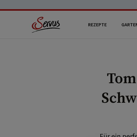
REZEPTE
GARTE
Tom
Schw
Für ein per