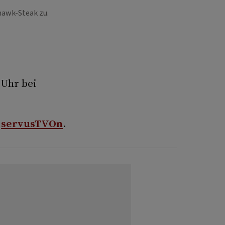
ahawk-Steak zu.
 Uhr bei
i
servusTVOn
.