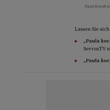
Paula Bründl u
Lassen Sie sic
„Paula koc
ServusTV u
„
Paula koc