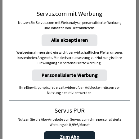
Servus.com mit Werbung
Nutzen Sie Servus.com mit Webanalyse, personalisierter Werbung
und Inhalten von Drittanbietern.
SPEICHERN
DRUCKEN
Alle akzeptieren
Werbeeinnahmen sind ein wichtiger wirtschaftlicher Pfeiler unseres
kostenfreien Angebots. Mindestvoraussetzung zur Nutzung ist Ihre
Zutaten
Einwilligung für personalisierte Werbung.
Personalisierte Werbung
Ihre Einwilligung ist jederzeit widerrufbar. Adblocker müssen vor
2
Backerl à 400 g
Nutzung deaktiviert werden.
1 TL
Butterschmalz
Servus PUR
1 EL
Senf
Nutzen Sie die Abo-Angebote von Servus.com ohne personalisierte
Werbung ab 0,99 €/Monat
Suppengemüse (Karotten,
Zum Abo
Sellerie, Porree, Zwiebel)