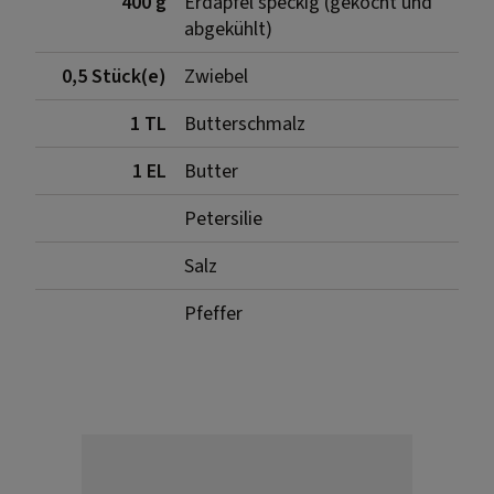
400 g
Erdäpfel speckig (gekocht und
abgekühlt)
0,5 Stück(e)
Zwiebel
1 TL
Butterschmalz
1 EL
Butter
Petersilie
Salz
Pfeffer