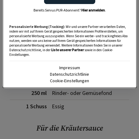
Bereits Servus PUR-Abonnent?
Hier anmelden
.
3
Knoblauchzehen
1 EL
Tomatenmark
Personalisierte Werbung (Tracking):
Wir und unsere Partner verarbeiten Daten,
indem wir mit auf Ihrem Gerät gespeicherten Informationen Profile erstellen, um
personalisierte Werbung auszuspielen. Wenn Sie ein werbe– und trackingfreies Abo
Korianderkörner
nutzen, werden von uns keine auf Ihrem Gerät gespeicherten Informationen für
personalisierte Werbung verwendet. Weitere Informationen finden Sie in unserer
Datenschutzrichtlinie, in der
Liste unserer Partner
sowie in den Cookie-
Pfeffer
Einstellungen.
Salz
Impressum
Datenschutzrichtlinie
1 Schuss
Rotwein
Cookie-Einstellungen
250 ml
Rinder- oder Gemüsefond
1 Schuss
Essig
Für die Kräutersauce