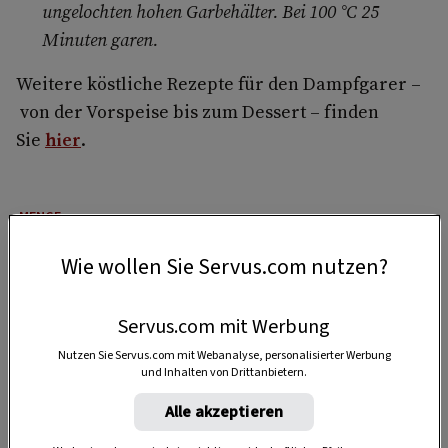
ungelochten hohen Garbehälter. Bei 100 °C 25
Minuten garen.
Weitere köstliche Rezepte für den Dampfgarer –
von der Vorspeise bis zum Dessert – finden
Sie
hier
.
4 Portionen
Wie wollen Sie Servus.com nutzen?
15 Minuten
Servus.com mit Werbung
Nutzen Sie Servus.com mit Webanalyse, personalisierter Werbung
und Inhalten von Drittanbietern.
30 Minuten
Alle akzeptieren