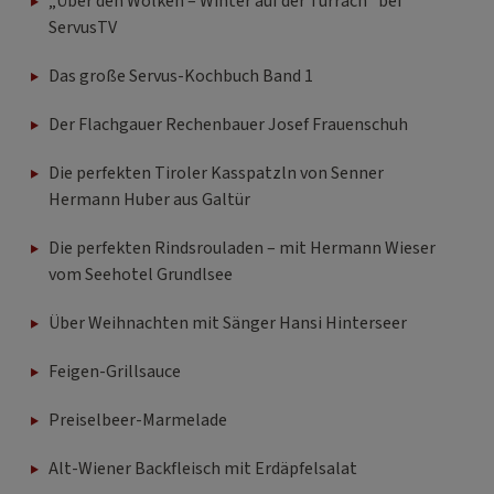
„Über den Wolken – Winter auf der Turrach“ bei
ServusTV
Das große Servus-Kochbuch Band 1
Der Flachgauer Rechenbauer Josef Frauenschuh
Die perfekten Tiroler Kasspatzln von Senner
Hermann Huber aus Galtür
Die perfekten Rindsrouladen – mit Hermann Wieser
vom Seehotel Grundlsee
Über Weihnachten mit Sänger Hansi Hinterseer
Feigen-Grillsauce
Preiselbeer-Marmelade
Alt-Wiener Backfleisch mit Erdäpfelsalat