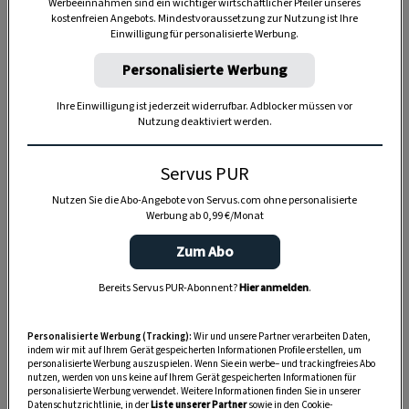
Werbeeinnahmen sind ein wichtiger wirtschaftlicher Pfeiler unseres
kostenfreien Angebots. Mindestvoraussetzung zur Nutzung ist Ihre
Einwilligung für personalisierte Werbung.
Personalisierte Werbung
Ihre Einwilligung ist jederzeit widerrufbar. Adblocker müssen vor
Nutzung deaktiviert werden.
Servus PUR
Nutzen Sie die Abo-Angebote von Servus.com ohne personalisierte
Werbung ab 0,99 €/Monat
Zum Abo
Bereits Servus PUR-Abonnent?
Hier anmelden
.
Anzeige
Personalisierte Werbung (Tracking):
Wir und unsere Partner verarbeiten Daten,
indem wir mit auf Ihrem Gerät gespeicherten Informationen Profile erstellen, um
personalisierte Werbung auszuspielen. Wenn Sie ein werbe– und trackingfreies Abo
nutzen, werden von uns keine auf Ihrem Gerät gespeicherten Informationen für
personalisierte Werbung verwendet. Weitere Informationen finden Sie in unserer
Datenschutzrichtlinie, in der
Liste unserer Partner
sowie in den Cookie-