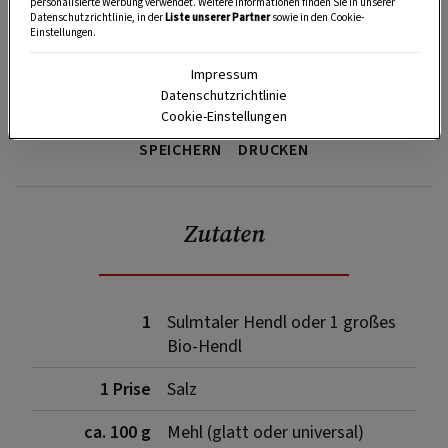
personalisierte Werbung verwendet. Weitere Informationen finden Sie in unserer
Datenschutzrichtlinie, in der
Liste unserer Partner
sowie in den Cookie-
Einstellungen.
Impressum
Datenschutzrichtlinie
Cookie-Einstellungen
SPEICHERN
DRUCKEN
Zutaten
1
Sulmtaler Hendl oder 1 großes
Bio-Hendl
1 Prise
Salz
ca. 100 g
Mehl (glatt oder universal)