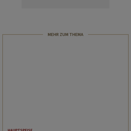
MEHR ZUM THEMA
HAUPTSPEISE
Alt-Wiener Backhendl mit Erdäpfel-