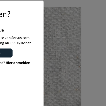
en?
UR
te von Servus.com
ng ab 0,99 €/Monat
o
ent?
Hier anmelden
.