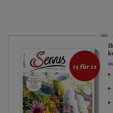
ABO
I
k
15