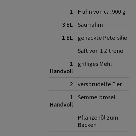
1
Huhn von ca. 900 g
3 EL
Saurrahm
1 EL
gehackte Petersilie
Saft von 1 Zitrone
1
griffiges Mehl
Handvoll
2
versprudelte Eier
1
Semmelbrösel
Handvoll
Pflanzenöl zum
Backen