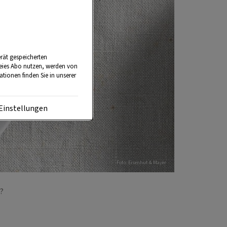
rät gespeicherten
reies Abo nutzen, werden von
tionen finden Sie in unserer
Einstellungen
Foto: Eisenhut & Mayer
t?