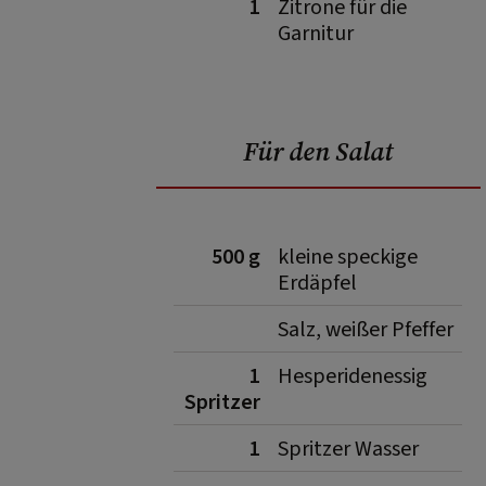
1
Zitrone für die
Garnitur
Für den Salat
500 g
kleine speckige
Erdäpfel
Salz, weißer Pfeffer
1
Hesperidenessig
Spritzer
1
Spritzer Wasser