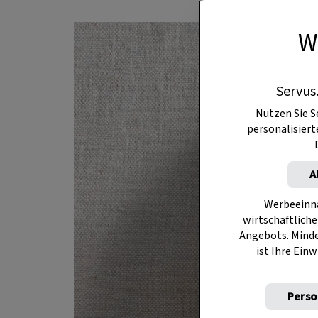
W
Servus
Nutzen Sie S
personalisier
A
Werbeeinna
wirtschaftliche
Angebots. Mind
ist Ihre Einw
Perso