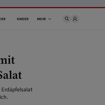
DER
KINDER
MEHR
Account
mit
Salat
 Erdäpfelsalat
ich.