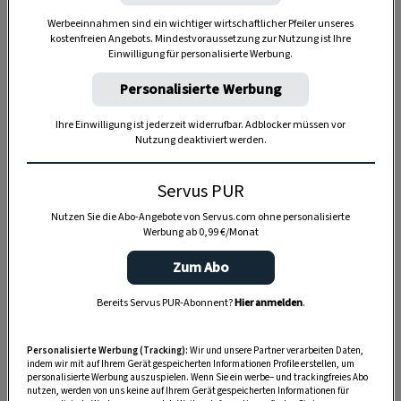
Werbeeinnahmen sind ein wichtiger wirtschaftlicher Pfeiler unseres
kostenfreien Angebots. Mindestvoraussetzung zur Nutzung ist Ihre
Einwilligung für personalisierte Werbung.
Personalisierte Werbung
Anzeige
Ihre Einwilligung ist jederzeit widerrufbar. Adblocker müssen vor
Nutzung deaktiviert werden.
Servus PUR
Nutzen Sie die Abo-Angebote von Servus.com ohne personalisierte
Werbung ab 0,99 €/Monat
Zum Abo
Bereits Servus PUR-Abonnent?
Hier anmelden
.
Personalisierte Werbung (Tracking):
Wir und unsere Partner verarbeiten Daten,
indem wir mit auf Ihrem Gerät gespeicherten Informationen Profile erstellen, um
personalisierte Werbung auszuspielen. Wenn Sie ein werbe– und trackingfreies Abo
nutzen, werden von uns keine auf Ihrem Gerät gespeicherten Informationen für