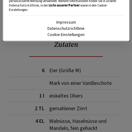
personalisierte Werbung verwendet. Weitere Informationen finden Sie in unserer
Datenschutzrichtlinie, in der
Liste unserer Partner
sowie in den Cookie-
Einstellungen.
SPEICHERN
DRUCKEN
Impressum
Datenschutzrichtlinie
Cookie-Einstellungen
Zutaten
6
Eier (Größe M)
Mark von einer Vanilleschote
1 l
eiskaltes Obers
2 TL
gemahlener Zimt
4 EL
Walnüsse, Haselnüsse und
Mandeln, fein gehackt