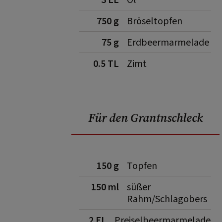
3 EL
Öl
750 g
Bröseltopfen
75 g
Erdbeermarmelade
0.5 TL
Zimt
Für den Grantnschleck
150 g
Topfen
150 ml
süßer
Rahm/Schlagobers
2 EL
Preiselbeermarmelade