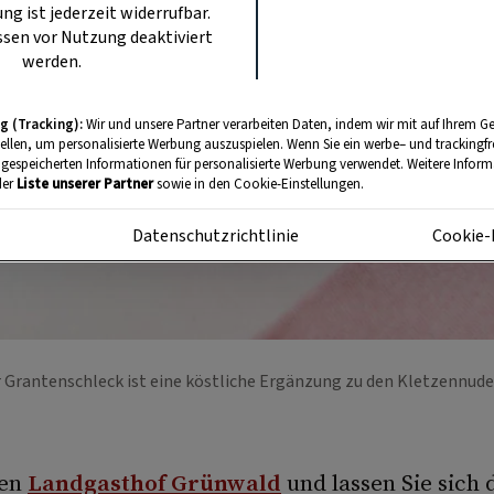
ung ist jederzeit widerrufbar.
sen vor Nutzung deaktiviert
werden.
g (Tracking):
Wir und unsere Partner verarbeiten Daten, indem wir mit auf Ihrem Ge
tellen, um personalisierte Werbung auszuspielen. Wenn Sie ein werbe– und trackingf
 gespeicherten Informationen für personalisierte Werbung verwendet. Weitere Informa
der
Liste unserer Partner
sowie in den Cookie-Einstellungen.
m
Datenschutzrichtlinie
Cookie-
 Grantenschleck ist eine köstliche Ergänzung zu den Kletzennud
den
Landgasthof Grünwald
und lassen Sie sich 