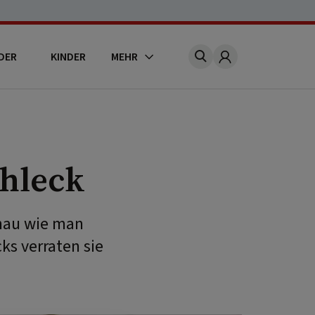
DER
KINDER
MEHR
Account
chleck
enau wie man
ks verraten sie