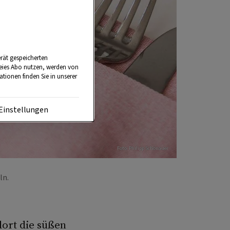
rät gespeicherten
reies Abo nutzen, werden von
tionen finden Sie in unserer
Einstellungen
Foto: Philipp Schönauer
eln.
dort die süßen