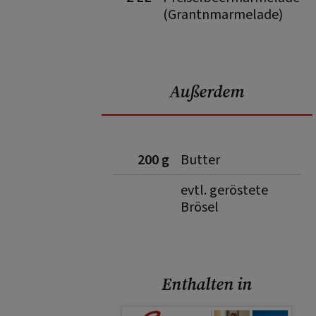
(Grantnmarmelade)
Außerdem
200 g
Butter
evtl. geröstete
Brösel
Enthalten in