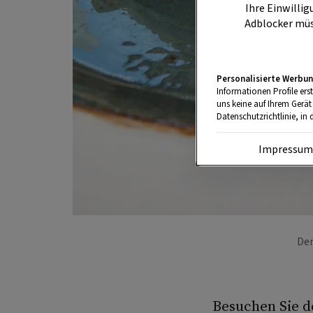
Ihre Einwillig
Adblocker müs
Personalisierte Werbun
Informationen Profile ers
uns keine auf Ihrem Gerät
Datenschutzrichtlinie, in 
Impressu
Der
Besuchen Sie 