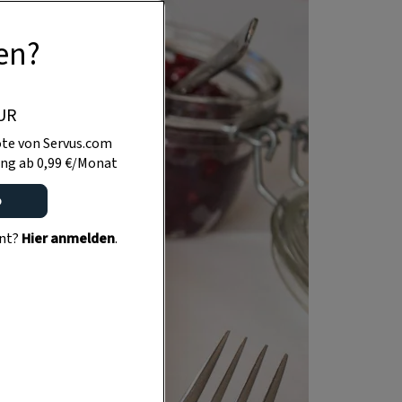
en?
UR
te von Servus.com
ng ab 0,99 €/Monat
o
ent?
Hier anmelden
.