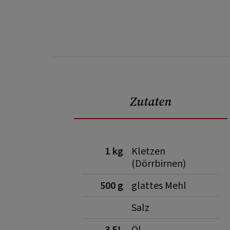
Zutaten
1 kg
Kletzen
(Dörrbirnen)
500 g
glattes Mehl
Salz