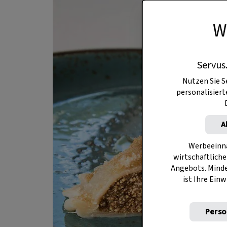
W
Servus
Nutzen Sie S
personalisier
A
Werbeeinna
wirtschaftliche
Angebots. Mind
ist Ihre Einw
Perso