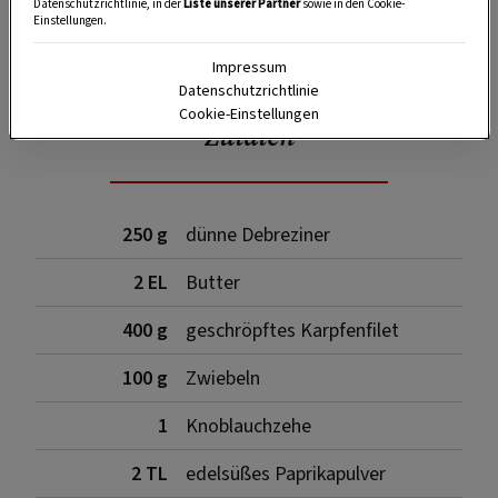
Datenschutzrichtlinie, in der
Liste unserer Partner
sowie in den Cookie-
Einstellungen.
SPEICHERN
DRUCKEN
Impressum
Datenschutzrichtlinie
Cookie-Einstellungen
Zutaten
250 g
dünne Debreziner
2 EL
Butter
400 g
geschröpftes Karpfenfilet
100 g
Zwiebeln
1
Knoblauchzehe
2 TL
edelsüßes Paprikapulver