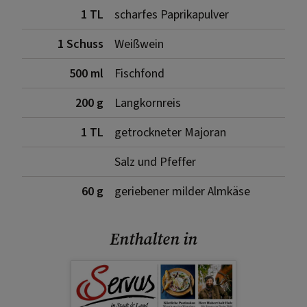
1 TL
scharfes Paprikapulver
1 Schuss
Weißwein
500 ml
Fischfond
200 g
Langkornreis
1 TL
getrockneter Majoran
Salz und Pfeffer
60 g
geriebener milder Almkäse
Enthalten in