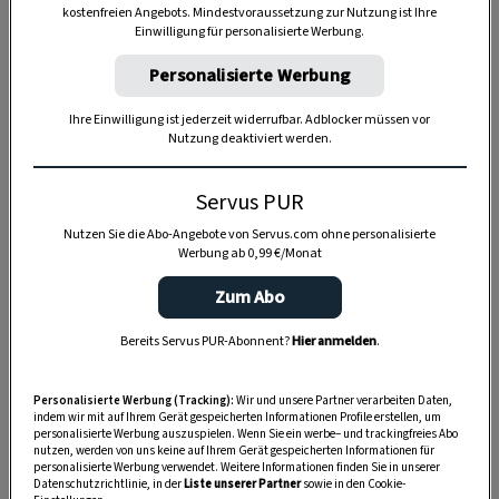
kostenfreien Angebots. Mindestvoraussetzung zur Nutzung ist Ihre
Einwilligung für personalisierte Werbung.
Personalisierte Werbung
Ihre Einwilligung ist jederzeit widerrufbar. Adblocker müssen vor
Nutzung deaktiviert werden.
Servus PUR
Nutzen Sie die Abo-Angebote von Servus.com ohne personalisierte
Werbung ab 0,99 €/Monat
Zum Abo
Bereits Servus PUR-Abonnent?
Hier anmelden
.
SPEICHERN
DRUCKEN
Personalisierte Werbung (Tracking):
Wir und unsere Partner verarbeiten Daten,
indem wir mit auf Ihrem Gerät gespeicherten Informationen Profile erstellen, um
personalisierte Werbung auszuspielen. Wenn Sie ein werbe– und trackingfreies Abo
nutzen, werden von uns keine auf Ihrem Gerät gespeicherten Informationen für
Zutaten
personalisierte Werbung verwendet. Weitere Informationen finden Sie in unserer
Datenschutzrichtlinie, in der
Liste unserer Partner
sowie in den Cookie-