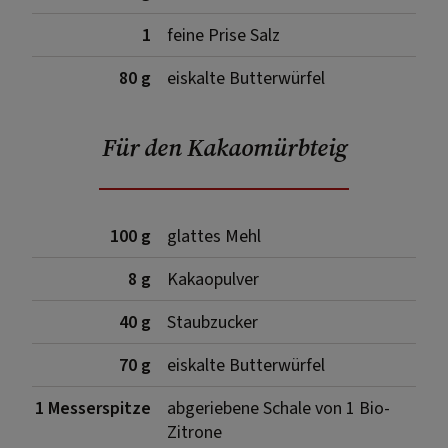
1
feine Prise Salz
80 g
eiskalte Butterwürfel
Für den Kakaomürbteig
100 g
glattes Mehl
8 g
Kakaopulver
40 g
Staubzucker
70 g
eiskalte Butterwürfel
1 Messerspitze
abgeriebene Schale von 1 Bio-
Zitrone