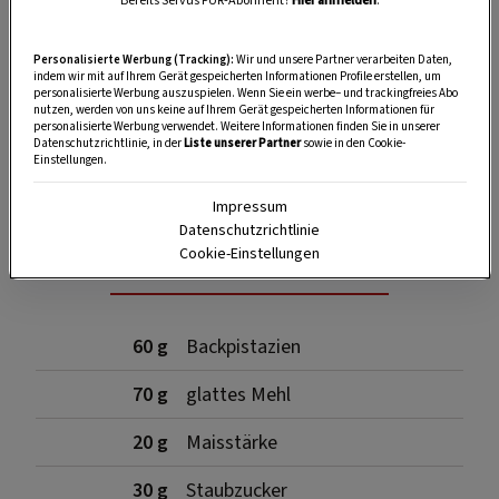
Bereits Servus PUR-Abonnent?
Hier anmelden
.
Personalisierte Werbung (Tracking):
Wir und unsere Partner verarbeiten Daten,
indem wir mit auf Ihrem Gerät gespeicherten Informationen Profile erstellen, um
personalisierte Werbung auszuspielen. Wenn Sie ein werbe– und trackingfreies Abo
nutzen, werden von uns keine auf Ihrem Gerät gespeicherten Informationen für
personalisierte Werbung verwendet. Weitere Informationen finden Sie in unserer
Datenschutzrichtlinie, in der
Liste unserer Partner
sowie in den Cookie-
SPEICHERN
DRUCKEN
Einstellungen.
Impressum
Datenschutzrichtlinie
Für den Pistazienteig
Cookie-Einstellungen
60 g
Backpistazien
70 g
glattes Mehl
20 g
Maisstärke
30 g
Staubzucker