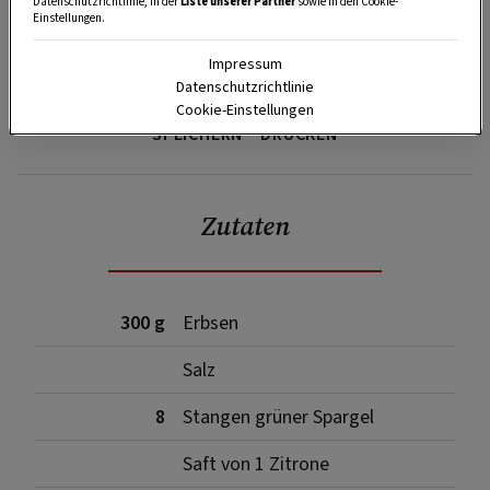
Datenschutzrichtlinie, in der
Liste unserer Partner
sowie in den Cookie-
Einstellungen.
Impressum
Datenschutzrichtlinie
Cookie-Einstellungen
SPEICHERN
DRUCKEN
Zutaten
300 g
Erbsen
Salz
8
Stangen grüner Spargel
Saft von 1 Zitrone