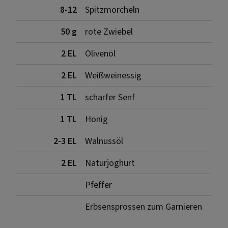
8-12
Spitzmorcheln
50 g
rote Zwiebel
2 EL
Olivenöl
2 EL
Weißweinessig
1 TL
scharfer Senf
1 TL
Honig
2-3 EL
Walnussöl
2 EL
Naturjoghurt
Pfeffer
Erbsensprossen zum Garnieren