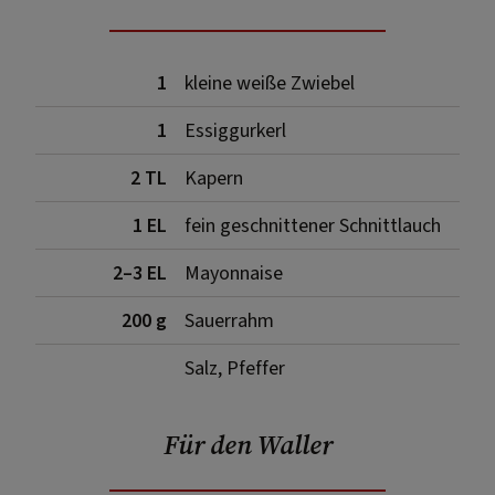
1
kleine weiße Zwiebel
1
Essiggurkerl
2 TL
Kapern
1 EL
fein geschnittener Schnittlauch
2–3 EL
Mayonnaise
200 g
Sauerrahm
Salz, Pfeffer
Für den Waller