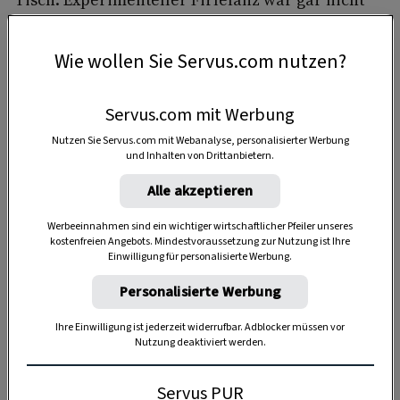
ihr Ding. Ausländische Fische kamen ihr kaum in
die Pfanne – maximal ein Kabeljau. Und natürlich
Wie wollen Sie Servus.com nutzen?
alles paniert.
Servus.com mit Werbung
Nutzen Sie Servus.com mit Webanalyse, personalisierter Werbung
„Das Kalbfleisch unter den Fischen“
und Inhalten von Drittanbietern.
In der Welt der Herma-Oma verstand man unter
Alle akzeptieren
Essstörungen allerhöchstens, dass man beim
Werbeeinnahmen sind ein wichtiger wirtschaftlicher Pfeiler unseres
Essen nicht gestört werden wollte. Kalorien
kostenfreien Angebots. Mindestvoraussetzung zur Nutzung ist Ihre
Einwilligung für personalisierte Werbung.
wurden geherzt und nicht gezählt. Für den
Waller
hegte meine Omschi eine besondere
Personalisierte Werbung
Liebe, weil er so schön fest und durchaus auch
Ihre Einwilligung ist jederzeit widerrufbar. Adblocker müssen vor
ein wenig fett war,
„das Kalbfleisch unter den
Nutzung deaktiviert werden.
Fischen“
, wie sie das nannte.
Servus PUR
Natürlich war beim
Erdäpfelsalat
höchste