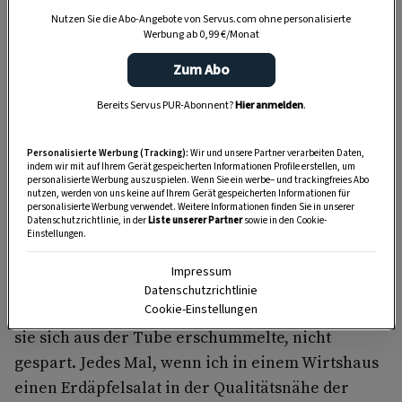
Selektionswachsamkeit bei den Zutaten
Nutzen Sie die Abo-Angebote von Servus.com ohne personalisierte
Werbung ab 0,99 €/Monat
angebracht. Kipfler nahm sie selten, sondern die
klassischen Speckigen, fast immer mit rotem
Zum Abo
Zwiebel. Der hatte diese gewisse Süße.
Bereits Servus PUR-Abonnent?
Hier anmelden
.
Und natürlich wurde ein guter Schöpfer
echte
Rindsuppe
über die noch warmen, geschälten
Personalisierte Werbung (Tracking):
Wir und unsere Partner verarbeiten Daten,
indem wir mit auf Ihrem Gerät gespeicherten Informationen Profile erstellen, um
und bloß nicht zu dick geschnittenen Erdäpfel
personalisierte Werbung auszuspielen. Wenn Sie ein werbe– und trackingfreies Abo
nutzen, werden von uns keine auf Ihrem Gerät gespeicherten Informationen für
gegossen, ehe sie sich in der Marinade
personalisierte Werbung verwendet. Weitere Informationen finden Sie in unserer
Datenschutzrichtlinie, in der
Liste unserer Partner
sowie in den Cookie-
vollsaugen konnten. Wenn sie keck drauf war,
Einstellungen.
hackte sie noch ein paar
Kapern und
Impressum
Essiggurkerln
in den Salat.
Datenschutzrichtlinie
Bei der
„Sauce Trara“
wurde an Mayonnaise, die
Cookie-Einstellungen
sie sich aus der Tube erschummelte, nicht
gespart. Jedes Mal, wenn ich in einem Wirtshaus
einen Erdäpfelsalat in der Qualitätsnähe der