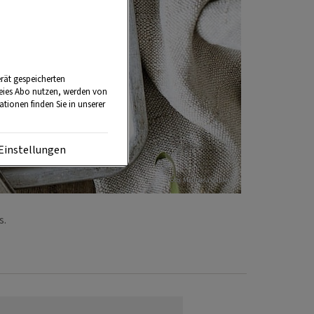
rät gespeicherten
reies Abo nutzen, werden von
tionen finden Sie in unserer
Einstellungen
Foto: Michaela Gabler
ss.