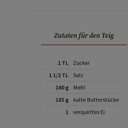
Zutaten für den Teig
1 TL
Zucker
1 1/2 TL
Salz
160 g
Mehl
185 g
kalte Butterstücke
1
verquirltes Ei