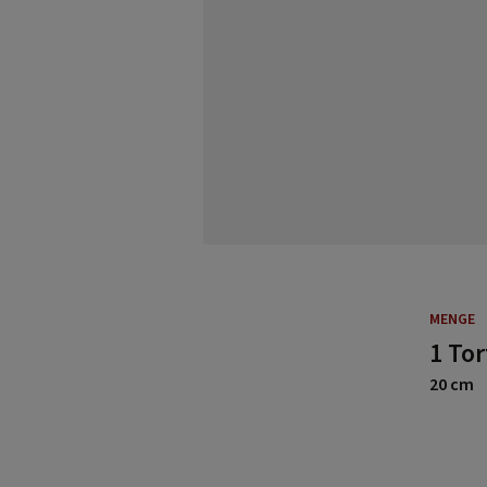
MENGE
1 To
20 cm