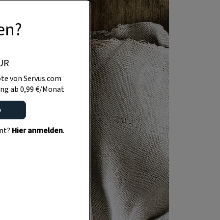
en?
UR
te von Servus.com
ng ab 0,99 €/Monat
o
ent?
Hier anmelden
.