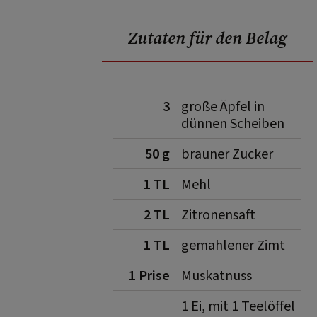
Zutaten für den Belag
3
große Äpfel in
dünnen Scheiben
50 g
brauner Zucker
1 TL
Mehl
2 TL
Zitronensaft
1 TL
gemahlener Zimt
1 Prise
Muskatnuss
1 Ei, mit 1 Teelöffel