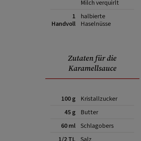
Milch verquirlt
1
halbierte
Handvoll
Haselnüsse
Zutaten für die
Karamellsauce
100 g
Kristallzucker
45 g
Butter
60 ml
Schlagobers
1/2 TL
Salz