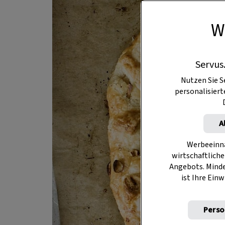
W
Servus
Nutzen Sie S
personalisier
A
Werbeeinna
wirtschaftliche
Angebots. Mind
ist Ihre Einw
Perso