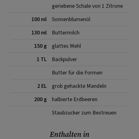
geriebene Schale von 1 Zitrone
100 ml
Sonnenblumenöl
130 ml
Buttermilch
150 g
glattes Mehl
1 TL
Backpulver
Butter für die Formen
2 EL
grob gehackte Mandeln
200 g
halbierte Erdbeeren
Staubzucker zum Bestreuen
Enthalten in