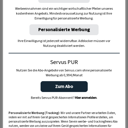
Werbeeinnahmen sind ein wichtiger wirtschaftlicher Pfeiler unseres
kostenfreien Angebots. Mindestvoraussetzung zur Nutzung ist Ihre
Einwilligung für personalisierte Werbung.
Personalisierte Werbung
Ihre Einwilligung ist jederzeit widerrufbar. Adblocker müssen vor
Nutzung deaktiviert werden.
Anzeige
Servus PUR
Nutzen Sie die Abo-Angebote von Servus.com ohne personalisierte
Werbung ab 0,99 €/Monat
Zum Abo
Bereits Servus PUR-Abonnent?
Hier anmelden
.
Personalisierte Werbung (Tracking):
Wir und unsere Partner verarbeiten Daten,
indem wir mit auf Ihrem Gerät gespeicherten Informationen Profile erstellen, um
personalisierte Werbung auszuspielen. Wenn Sie ein werbe– und trackingfreies Abo
nutzen, werden von uns keine auf Ihrem Gerät gespeicherten Informationen für